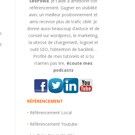
SeoPowa
. Je t’aide à améliorer ton
référencement. Gagner en visibilité
avec un meilleur positionnement et
ainsi recevoir plus de trafic ciblé. Je
donne aussi beaucoup d’astuce et de
s.
conseil sur wordpress, le marketing,
la vitesse de chargement, logiciel et
t
outil SEO, l’obtention de backlink…
Profite de mes tutoriels et si tu
n’aimes pas lire,
écoute mes
podcasts
RÉFÉRENCEMENT
•
Référencement Local
•
Référencement Youtube