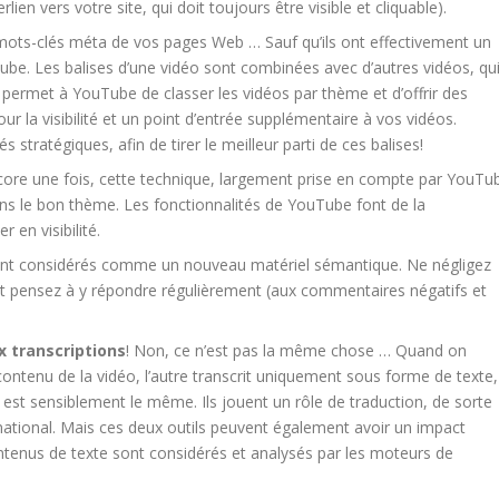
ien vers votre site, qui doit toujours être visible et cliquable).
ots-clés méta de vos pages Web … Sauf qu’ils ont effectivement un
uTube. Les balises d’une vidéo sont combinées avec d’autres vidéos, qu
permet à YouTube de classer les vidéos par thème et d’offrir des
our la visibilité et un point d’entrée supplémentaire à vos vidéos.
 stratégiques, afin de tirer le meilleur parti de ces balises!
ncore une fois, cette technique, largement prise en compte par YouTu
ans le bon thème. Les fonctionnalités de YouTube font de la
 en visibilité.
nt considérés comme un nouveau matériel sémantique. Ne négligez
out pensez à y répondre régulièrement (aux commentaires négatifs et
x transcriptions
! Non, ce n’est pas la même chose … Quand on
contenu de la vidéo, l’autre transcrit uniquement sous forme de texte,
f est sensiblement le même. Ils jouent un rôle de traduction, de sorte
rnational. Mais ces deux outils peuvent également avoir un impact
ntenus de texte sont considérés et analysés par les moteurs de