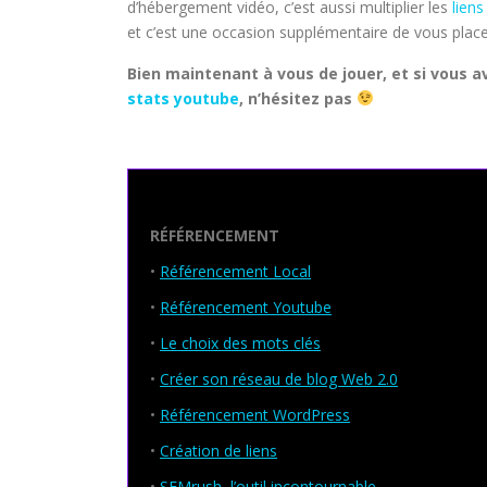
d’hébergement vidéo, c’est aussi multiplier les
liens
et c’est une occasion supplémentaire de vous place
Bien maintenant à vous de jouer, et si vous a
stats youtube
, n’hésitez pas
Seo Powa
RÉFÉRENCEMENT
•
Référencement Local
•
Référencement Youtube
•
Le choix des mots clés
•
Créer son réseau de blog Web 2.0
•
Référencement WordPress
•
Création de liens
•
SEMrush, l’outil incontournable