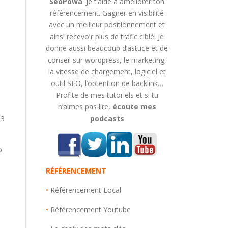
SeoPowa
. Je t’aide à améliorer ton
référencement. Gagner en visibilité
avec un meilleur positionnement et
ainsi recevoir plus de trafic ciblé. Je
donne aussi beaucoup d’astuce et de
conseil sur wordpress, le marketing,
la vitesse de chargement, logiciel et
outil SEO, l’obtention de backlink…
Profite de mes tutoriels et si tu
n’aimes pas lire,
écoute mes
13
podcasts
o
RÉFÉRENCEMENT
•
Référencement Local
•
Référencement Youtube