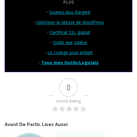
PLUS
•
Gagnez plus d’argent
•
Optimiser la vitesse de WordPress
•
Certificat SSL gratuit
•
Outils que j’utilise
•
Le codage pour enfant
•
Tous mes Outils/Logiciels
0
Article Rating
Avant De Partir, Lisez Aussi: