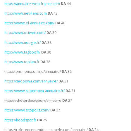
https://annuaire-web-france.com
DA
44
http://www.net-liens.com
DA
43
https://www.el-annuaire.com/
DA
40
http://www.ociwen.com/
DA
39
http://www.noogle.fr/
DA
38
http://www.tagbox.fr/
DA
38
http://www.toplien.fr
DA
38
http://toncinema.online/annuaire/
DA
32
https://seopowa.com/annuaire/
DA
31
https://www.supernova-annuaire.fr/
DA
31
http://acheterdesvues.fr/annuaire
DA
27
https://www.sitopolis.com/
DA
27
https://hoodspot.fr
DA
25
https://referencementdansgoogle.com/annuaire/
DA
24