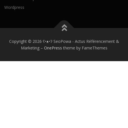
Wordpress
Copyright © 2026 ʕ•ᴥ•ʔ SeoPowa - Actus Référencement &
Marketing
–
OnePress
theme by FameThemes