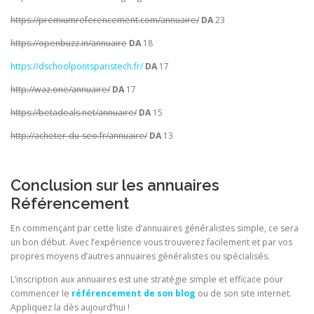
https://premiumreferencement.com/annuaire/
DA
23
https://openbuzz.in/annuaire
DA
18
https://dschoolpontsparistech.fr/
DA
17
http://waz.one/annuaire/
DA
17
https://betadeals.net/annuaire/
DA
15
http://acheter-du-seo.fr/annuaire/
DA
13
Conclusion sur les annuaires
Référencement
En commençant par cette liste d’annuaires généralistes simple, ce sera
un bon début. Avec l’expérience vous trouverez facilement et par vos
propres moyens d’autres annuaires généralistes ou spécialisés.
L’inscription aux annuaires est une stratégie simple et efficace pour
commencer le
référencement de son blog
ou de son site internet.
Appliquez la dès aujourd’hui !