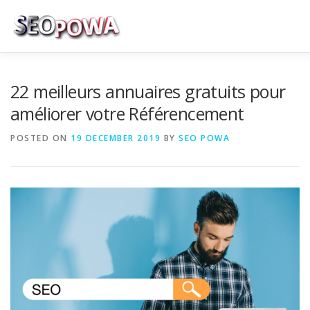
Skip to content
RÉFÉRENCEMENT
MARKETING
PLUS
22 meilleurs annuaires gratuits pour
améliorer votre Référencement
MES SERVICES
CONTACTEZ MOI
POSTED ON
19 DECEMBER 2019
BY
SEO POWA