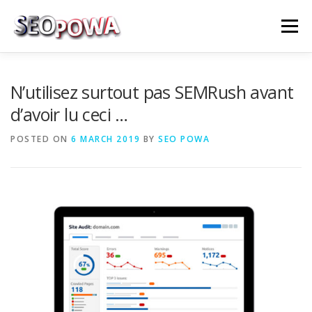
Skip to content
Menu
RÉFÉRENCEMENT
MARKETING
PLUS
N’utilisez surtout pas SEMRush avant
d’avoir lu ceci …
MES SERVICES
CONTACTEZ MOI
POSTED ON
6 MARCH 2019
BY
SEO POWA