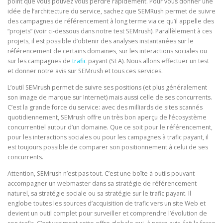
point que vous pouvez vous perdre rapidement. Pour vous donner une
idée de l’architecture du service, sachez que SEMRush permet de suivre
des campagnes de référencement à long terme via ce qu’il appelle des
“projets” (voir ci-dessous dans notre test SEMrush). Parallèlement à ces
projets, il est possible d’obtenir des analyses instantanées sur le
référencement de certains domaines, sur les interactions sociales ou
sur les campagnes de
trafic
payant (SEA). Nous allons effectuer un test
et donner notre avis sur SEMrush et tous ces services.
L’outil SEMrush permet de suivre ses positions (et plus généralement
son image de marque sur Internet) mais aussi celle de ses concurrents.
C’est la grande force du service: avec des milliards de sites scannés
quotidiennement, SEMrush offre un très bon aperçu de l’écosystème
concurrentiel autour d’un domaine. Que ce soit pour le référencement,
pour les interactions sociales ou pour les campagnes à trafic payant, il
est toujours possible de comparer son positionnement à celui de ses
concurrents.
Attention, SEMrush n’est pas tout. C’est une boîte à outils pouvant
accompagner un webmaster dans sa stratégie de référencement
naturel, sa stratégie sociale ou sa stratégie sur le trafic payant. Il
englobe toutes les sources d’acquisition de trafic vers un site Web et
devient un outil complet pour surveiller et comprendre l’évolution de