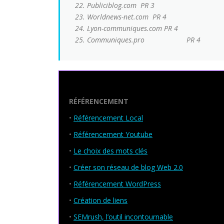
22. Publiciblog.com
PR 3
23. Worldnews-net.com
PR 4
24. Lyon-communiques.com
PR 4
25. Communiques.pro PR 4
Seo Powa
RÉFÉRENCEMENT
•
Référencement Local
•
Référencement Youtube
•
Le choix des mots clés
•
Créer son réseau de blog Web 2.0
•
Référencement WordPress
•
Création de liens
•
SEMrush, l’outil incontournable