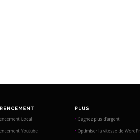
ÉRENCEMENT
PLUS
encement Local
•
Gagnez plus d’argent
rencement Youtube
•
Optimiser la vitesse de WordP