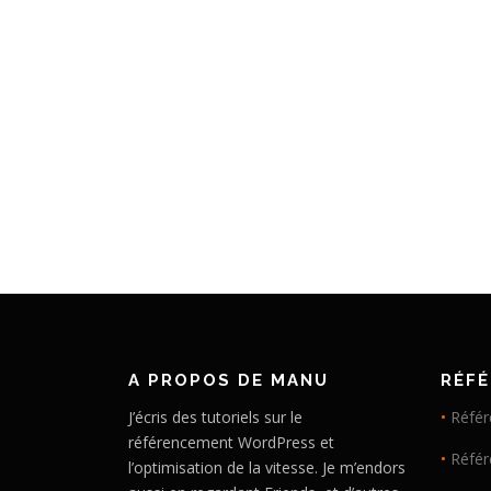
A PROPOS DE MANU
RÉF
J’écris des tutoriels sur le
•
Référ
référencement WordPress et
•
Réfé
l’optimisation de la vitesse. Je m’endors