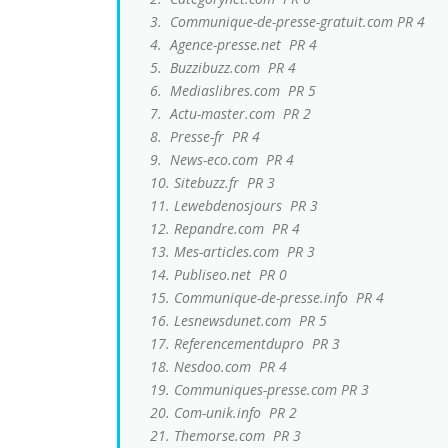
3. Communique-de-presse-gratuit.com
PR 4
4. Agence-presse.net
PR 4
5. Buzzibuzz.com
PR 4
6. Mediaslibres.com
PR 5
7. Actu-master.com
PR 2
8. Presse-fr
PR 4
9. News-eco.com
PR 4
10. Sitebuzz.fr
PR 3
11. Lewebdenosjours
PR 3
12. Repandre.com
PR 4
13. Mes-articles.com
PR 3
14. Publiseo.net
PR 0
15. Communique-de-presse.info
PR 4
16. Lesnewsdunet.com
PR 5
17. Referencementdupro
PR 3
18. Nesdoo.com
PR 4
19. Communiques-presse.com
PR 3
20. Com-unik.info
PR 2
21. Themorse.com
PR 3