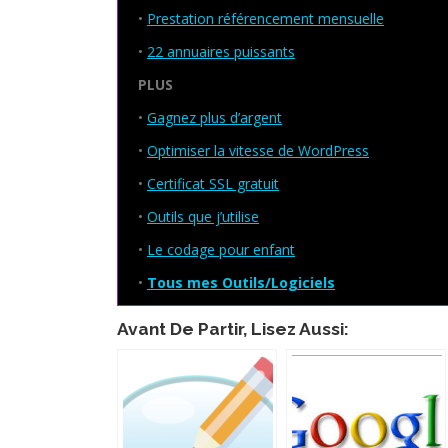
•
Prestation référencement mensuelle
•
22 annuaires puissants
PLUS
•
Gagnez plus d’argent
•
Optimiser la vitesse de WordPress
•
Certificat SSL gratuit
•
Outils que j’utilise
•
Le codage pour enfant
•
Tous mes Outils/Logiciels
Avant De Partir, Lisez Aussi: