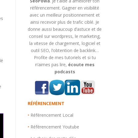
SeoPowa
. Je t’aide à améliorer ton
référencement. Gagner en visibilité
avec un meilleur positionnement et
es
ainsi recevoir plus de trafic ciblé. Je
donne aussi beaucoup d’astuce et de
conseil sur wordpress, le marketing,
la vitesse de chargement, logiciel et
outil SEO, l’obtention de backlink…
Profite de mes tutoriels et si tu
lé
n’aimes pas lire,
écoute mes
podcasts
e
RÉFÉRENCEMENT
•
Référencement Local
•
Référencement Youtube