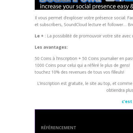
Il vous permet d’exploser votre présence social: Fa
et subscribers, SoundCloud lecture et follower… Bre
Le +
: La possibilité de promouvoir votre site avec u
Les avantages:
50 Coins à l’inscription + 50 Coins journalier en pas
1000 Coins pour celui qui a référé le plus de g
touchez 10% des revenues de tous vos filleuls!
L’inscription est gratuite, le site au top, et com
obtiendra plus
c’est
Seo Powa
RÉFÉRENCEMENT