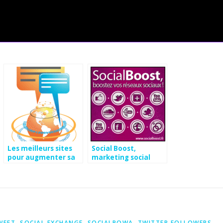
Les meilleurs sites
Social Boost,
pour augmenter sa
marketing social
présence Sociale
Octobre 2012
WEET
,
SOCIAL EXCHANGE
,
SOCIALPOWA
,
TWITTER FOLLOWERS