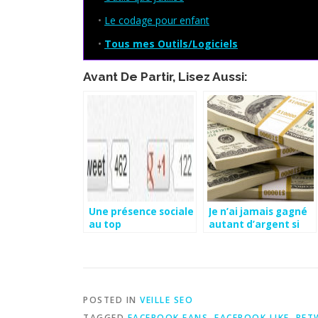
•
Le codage pour enfant
•
Tous mes Outils/Logiciels
Avant De Partir, Lisez Aussi:
Une présence sociale
Je n’ai jamais gagné
au top
autant d’argent si
facilement!
POSTED IN
VEILLE SEO
TAGGED
FACEBOOK FANS
,
FACEBOOK LIKE
,
RET