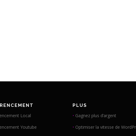
ÉRENCEMENT
PLUS
encement Local
•
Gagnez plus d’argent
rencement Youtube
•
Optimiser la vitesse de WordP