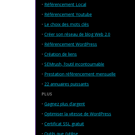
•
Référencement Local
•
Référencement Youtube
•
Le choix des mots clés
•
Créer son réseau de blog Web 2.0
•
Référencement WordPress
•
Création de liens
•
SEMrush, l’outil incontournable
•
Prestation référencement mensuelle
•
22 annuaires puissants
PLUS
•
Gagnez plus d’argent
•
Optimiser la vitesse de WordPress
•
Certificat SSL gratuit
•
Outils que j’utilise