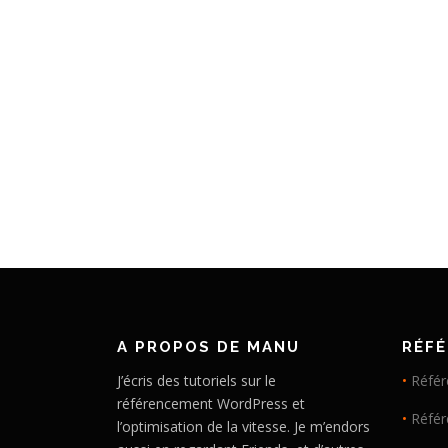
A PROPOS DE MANU
RÉF
J’écris des tutoriels sur le
•
Référ
référencement WordPress et
•
Réfé
l’optimisation de la vitesse. Je m’endors