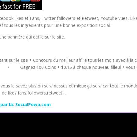
cebook likes et Fans, Twitter followers et Retweet, Youtube vues, Lik
f tous les ingrédients pour une bonne exposition social.
ne bannière qui défile sur le site.
sant sur le site + Concours du meilleur affilié tous les mois avec à la c
ens! • Gagnez 100 Coins + $0.15 à chaque nouveau filleul + vous
me vous le savez plus on sera dessus et mieux ça sera car tout le mond
 de likes,fans,followers,retweet….
 par là: SocialPowa.com