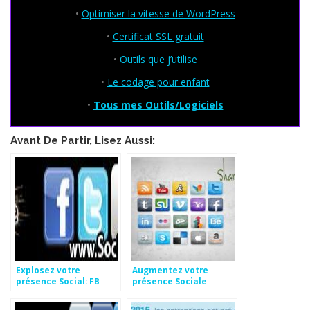
•
Optimiser la vitesse de WordPress
•
Certificat SSL gratuit
•
Outils que j’utilise
•
Le codage pour enfant
•
Tous mes Outils/Logiciels
Avant De Partir, Lisez Aussi:
Explosez votre
Augmentez votre
présence Social: FB
présence Sociale
Fans, Tw followers, G+1,
YT vues…. Gratuit