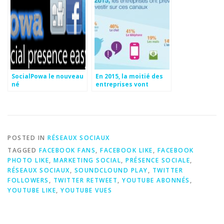
SocialPowa le nouveau
En 2015, la moitié des
né
entreprises vont
investir dans les
réseaux sociaux !
POSTED IN
RÉSEAUX SOCIAUX
TAGGED
FACEBOOK FANS
,
FACEBOOK LIKE
,
FACEBOOK
PHOTO LIKE
,
MARKETING SOCIAL
,
PRÉSENCE SOCIALE
,
RÉSEAUX SOCIAUX
,
SOUNDCLOUND PLAY
,
TWITTER
FOLLOWERS
,
TWITTER RETWEET
,
YOUTUBE ABONNÉS
,
YOUTUBE LIKE
,
YOUTUBE VUES