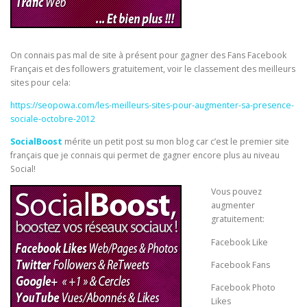
On connais pas mal de site à présent pour gagner des Fans Facebook
Français et des followers gratuitement, voir le classement des meilleurs
sites pour cela:
https://seopowa.com/les-meilleurs-sites-pour-augmenter-sa-presence-
sociale-octobre-2012
SocialBoost
mérite un petit post su mon blog car c’est le premier site
français que je connais qui permet de gagner encore plus au niveau
Social!
Vous pouvez
augmenter
gratuitement:
Facebook Like
Facebook Fans
Facebook Photo
Likes