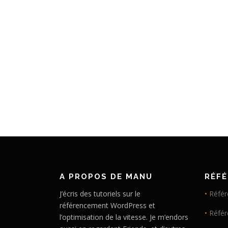
A PROPOS DE MANU
RÉF
J’écris des tutoriels sur le
•
Référ
référencement WordPress et
•
Réfé
l’optimisation de la vitesse. Je m’endors