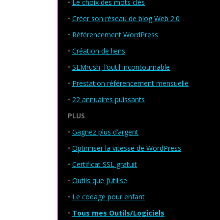
•
Le choix des mots clés
•
Créer son réseau de blog Web 2.0
•
Référencement WordPress
•
Création de liens
•
SEMrush, l’outil incontournable
•
Prestation référencement mensuelle
•
22 annuaires puissants
PLUS
•
Gagnez plus d’argent
•
Optimiser la vitesse de WordPress
•
Certificat SSL gratuit
•
Outils que j’utilise
•
Le codage pour enfant
•
Tous mes Outils/Logiciels