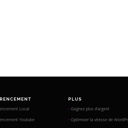
ÉRENCEMENT
PLUS
encement Local
•
Gagnez plus d’argent
rencement Youtube
•
Optimiser la vitesse de WordP