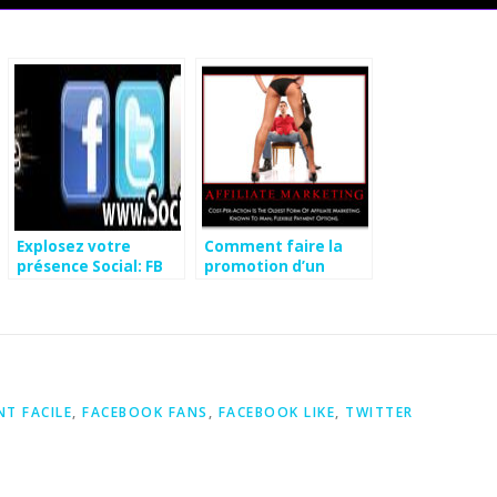
Explosez votre
Comment faire la
présence Social: FB
promotion d’un
Fans, Tw followers,
produit d’affiliation
G+1, YT vues….
EFFICACEMENT?
Gratuit
NT FACILE
,
FACEBOOK FANS
,
FACEBOOK LIKE
,
TWITTER