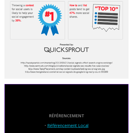
Seo Powa
RÉFÉRENCEMENT
•
Référencement Local