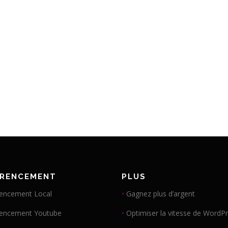
ÉRENCEMENT
PLUS
encement Local
•
Gagnez plus d’argent
rencement Youtube
•
Optimiser la vitesse de WordP