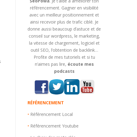
SeoPowa
. Je t’aide à améliorer ton
référencement. Gagner en visibilité
avec un meilleur positionnement et
ainsi recevoir plus de trafic ciblé. Je
donne aussi beaucoup d’astuce et de
conseil sur wordpress, le marketing,
la vitesse de chargement, logiciel et
outil SEO, l’obtention de backlink…
Profite de mes tutoriels et si tu
s
n’aimes pas lire,
écoute mes
podcasts
RÉFÉRENCEMENT
•
Référencement Local
•
Référencement Youtube