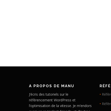
A PROPOS DE MANU
RÉF
J’écris des tutoriels sur le
•
Référ
référencement WordPress et
•
Réfé
l’optimisation de la vitesse. Je m’endors