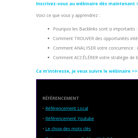
Inscrivez-vous au wébinaire dès maintenant 
Voici ce que vous y apprendrez :
Pourquoi les Backlinks sont si importants
Comment TROUVER des opportunités intéress
Comment ANALYSER votre concurrence : qu
Comment ACCÉLÉRER votre stratégie de bac
Ca m’intéresse, je veux suivre le wébinaire >>
Seo Powa
RÉFÉRENCEMENT
•
Référencement Local
•
Référencement Youtube
•
Le choix des mots clés