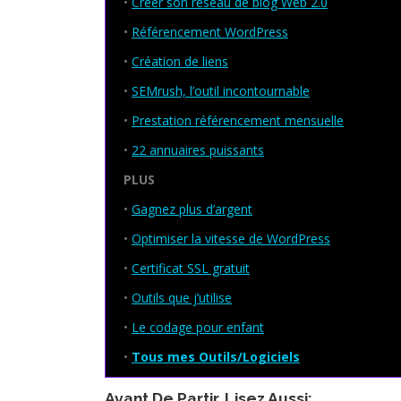
•
Créer son réseau de blog Web 2.0
•
Référencement WordPress
•
Création de liens
•
SEMrush, l’outil incontournable
•
Prestation référencement mensuelle
•
22 annuaires puissants
PLUS
•
Gagnez plus d’argent
•
Optimiser la vitesse de WordPress
•
Certificat SSL gratuit
•
Outils que j’utilise
•
Le codage pour enfant
•
Tous mes Outils/Logiciels
Avant De Partir, Lisez Aussi: