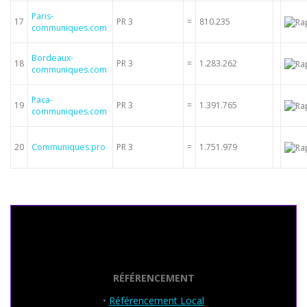
Paris-
17
PR 3
=
810.235
communiques.com
Bordeaux-
18
PR 3
=
1.283.262
communiques.com
Paca-
19
PR 3
=
1.391.765
communiques.com
20
Communiques.pro
PR 3
=
1.751.979
Seo Powa
RÉFÉRENCEMENT
•
Référencement Local