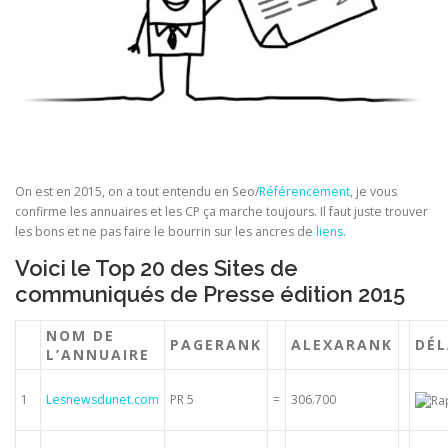
On est en 2015, on a tout entendu en Seo/
Référencement
, je vous
confirme les annuaires et les CP ça marche toujours. Il faut juste trouver
les bons et ne pas faire le bourrin sur les ancres de
liens
.
Voici le Top 20 des Sites de
communiqués de Presse édition 2015
NOM DE
PAGERANK
ALEXARANK
DÉL
L’ANNUAIRE
1
Lesnewsdunet.com
PR 5
=
306.700