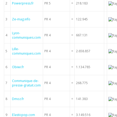
2
Powerpress.fr
PR 5
=
218.183
3
Ze-mag.info
PR 4
=
122.945
Lyon-
4
PR 4
=
667.131
communiques.com
Lille-
5
PR 4
=
2.658.857
communiques.com
6
Obiwi.fr
PR 4
=
1.134.785
Communique-de-
7
PR 4
=
268.775
presse-gratuit.com
8
Dmoz.fr
PR 4
=
141.383
9
Elasticpop.com
PR 4
=
3.149.516