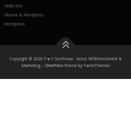
Veille Seo
Vitesse & Wordpress
Wordpress
Copyright © 2026 ʕ•ᴥ•ʔ SeoPowa - Actus Référencement &
Marketing
–
OnePress
theme by FameThemes