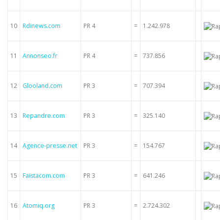
10
Rdinews.com
PR 4
=
1.242.978
11
Annonseo.fr
PR 4
=
737.856
12
Glooland.com
PR 3
=
707.394
13
Repandre.com
PR 3
=
325.140
14
Agence-presse.net
PR 3
=
154.767
15
Faistacom.com
PR 3
=
641.246
16
Atomiq.org
PR 3
=
2.724.302