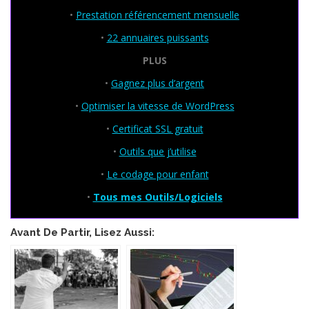
•
Prestation référencement mensuelle
•
22 annuaires puissants
PLUS
•
Gagnez plus d’argent
•
Optimiser la vitesse de WordPress
•
Certificat SSL gratuit
•
Outils que j’utilise
•
Le codage pour enfant
•
Tous mes Outils/Logiciels
Avant De Partir, Lisez Aussi: