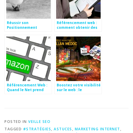
Réussir son
Référencement web :
Positionnement
comment obtenir des
Google: Astuces et
résultats?
Conseils
Référencement Web :
Boostez votre visibilité
Quand le Net prend
sur le web : le
forme
Référencement
Internet
POSTED IN
VEILLE SEO
TAGGED
#STRATÉGIES
,
ASTUCES
,
MARKETING INTERNET
,