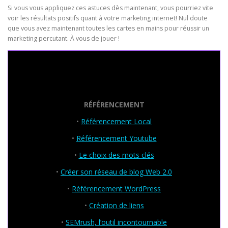
Si vous vous appliquez ces astuces dès maintenant, vous pourriez vite
voir les résultats positifs quant à votre marketing internet! Nul doute
que vous avez maintenant toutes les cartes en mains pour réussir un
marketing percutant. À vous de jouer !
Seo Powa
RÉFÉRENCEMENT
•
Référencement Local
•
Référencement Youtube
•
Le choix des mots clés
•
Créer son réseau de blog Web 2.0
•
Référencement WordPress
•
Création de liens
•
SEMrush, l’outil incontournable