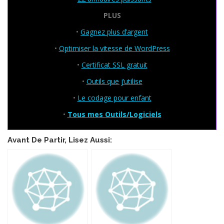
PLUS
•
Gagnez plus d’argent
•
Optimiser la vitesse de WordPress
•
Certificat SSL gratuit
•
Outils que j’utilise
•
Le codage pour enfant
•
Tous mes Outils/Logiciels
Avant De Partir, Lisez Aussi: