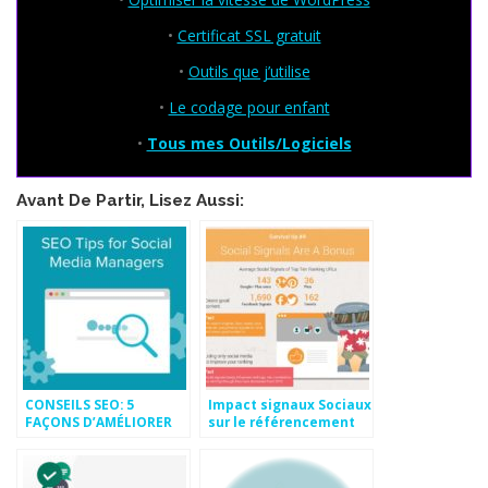
•
Certificat SSL gratuit
•
Outils que j’utilise
•
Le codage pour enfant
•
Tous mes Outils/Logiciels
Avant De Partir, Lisez Aussi:
CONSEILS SEO: 5
Impact signaux Sociaux
FAÇONS D’AMÉLIORER
sur le référencement
VOTRE PRÉSENCE SUR
GOOGLE EN UTILISANT
LES MÉDIAS SOCIAUX