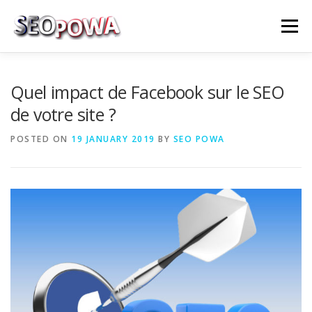
Skip to content
Menu
RÉFÉRENCEMENT
MARKETING
PLUS
Quel impact de Facebook sur le SEO
de votre site ?
MES SERVICES
CONTACTEZ MOI
POSTED ON
19 JANUARY 2019
BY
SEO POWA