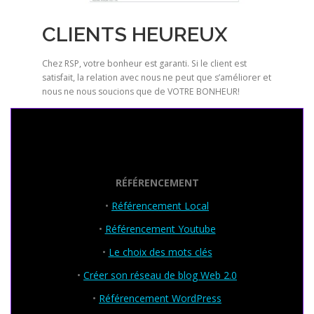
CLIENTS HEUREUX
Chez RSP, votre bonheur est garanti. Si le client est
satisfait, la relation avec nous ne peut que s’améliorer et
nous ne nous soucions que de VOTRE BONHEUR!
Seo Powa
RÉFÉRENCEMENT
•
Référencement Local
•
Référencement Youtube
•
Le choix des mots clés
•
Créer son réseau de blog Web 2.0
•
Référencement WordPress