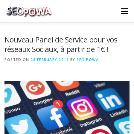
Skip to content
Menu
RÉFÉRENCEMENT
MARKETING
PLUS
Nouveau Panel de Service pour vos
réseaux Sociaux, à partir de 1€ !
MES SERVICES
CONTACTEZ MOI
POSTED ON
28 FEBRUARY 2019
BY
SEO POWA