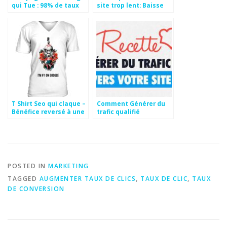
qui Tue : 98% de taux
site trop lent: Baisse
de lecture
de trafic et de CA
T Shirt Seo qui claque –
Comment Générer du
Bénéfice reversé à une
trafic qualifié
association
POSTED IN
MARKETING
TAGGED
AUGMENTER TAUX DE CLICS
,
TAUX DE CLIC
,
TAUX
DE CONVERSION