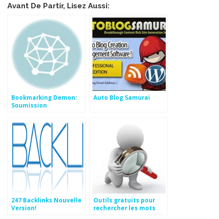
Avant De Partir, Lisez Aussi:
Bookmarking Demon:
Auto Blog Samurai
Soumission
automatique dans les
Digg Like
247 Backlinks Nouvelle
Outils gratuits pour
Version!
rechercher les mots
clés de vos concurrents