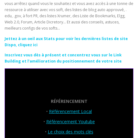
vous arrêtez quand vous le souhaitez et vous avez accès à une tonne de
ressource à utiliser avec vos soft, des listes de blog auto approuvé, .
edu, .gov, à fort PR, des listes Xrumer, des Liste de Bookmarks, Elgg,
Web 2.0, Forum, Article Dicretory… Et aussi des conseils, astuces,
meilleurs configs de vos softs…
Jettez à un oeil aux Stats pour voir les dernières listes de site
Dispo, cliquez ici
Inscrivez vous dès à présent et concentrez vous sur le Link
Building et l’amélioration du positionnement de votre site
Seo Powa
RÉFÉRENCEMENT
•
Référencement Local
•
Référencement Youtube
•
Le choix des mots clés