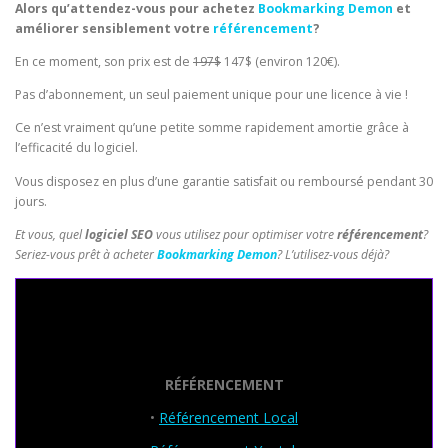
Alors qu’attendez-vous pour
achetez
Bookmarking Demon
et
améliorer sensiblement votre
référencement
?
En ce moment, son prix est de
197$
147$ (environ 120€).
Pas d’abonnement, un seul paiement unique pour une licence à vie !
Ce n’est vraiment qu’une petite somme rapidement amortie grâce à
l’efficacité du logiciel.
Vous disposez en plus d’une garantie satisfait ou remboursé pendant 30
jours.
Et vous, quel
logiciel SEO
vous utilisez pour optimiser votre
référencement
?
Seriez-vous prêt à acheter
Bookmarking Demon
? L’utilisez-vous déjà?
Seo Powa
RÉFÉRENCEMENT
•
Référencement Local