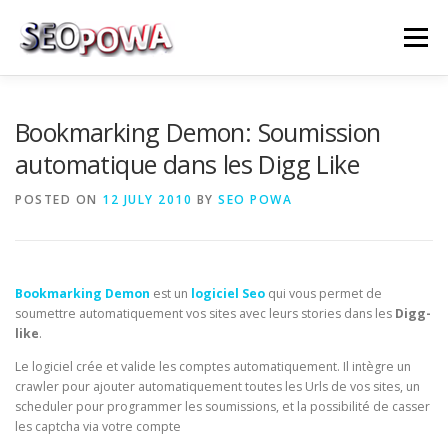
Skip to content
Menu
RÉFÉRENCEMENT
MARKETING
PLUS
Bookmarking Demon: Soumission
automatique dans les Digg Like
MES SERVICES
CONTACTEZ MOI
POSTED ON
12 JULY 2010
BY
SEO POWA
Bookmarking Demon
est un
logiciel Seo
qui vous permet de
soumettre automatiquement vos sites avec leurs stories dans les
Digg-
like
.
Le logiciel crée et valide les comptes automatiquement. Il intègre un
crawler pour ajouter automatiquement toutes les Urls de vos sites, un
scheduler pour programmer les soumissions, et la possibilité de casser
les captcha via votre compte