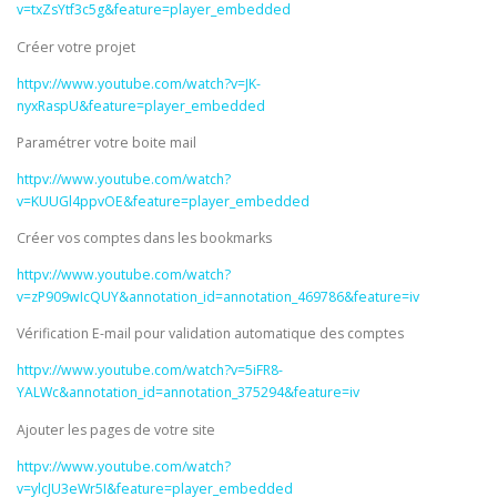
v=txZsYtf3c5g&feature=player_embedded
Créer votre projet
httpv://www.youtube.com/watch?v=JK-
nyxRaspU&feature=player_embedded
Paramétrer votre boite mail
httpv://www.youtube.com/watch?
v=KUUGl4ppvOE&feature=player_embedded
Créer vos comptes dans les bookmarks
httpv://www.youtube.com/watch?
v=zP909wIcQUY&annotation_id=annotation_469786&feature=iv
Vérification E-mail pour validation automatique des comptes
httpv://www.youtube.com/watch?v=5iFR8-
YALWc&annotation_id=annotation_375294&feature=iv
Ajouter les pages de votre site
httpv://www.youtube.com/watch?
v=ylcJU3eWr5I&feature=player_embedded