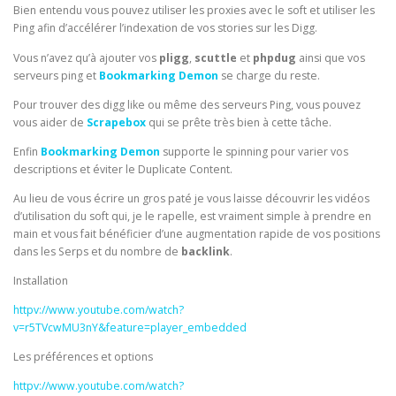
Bien entendu vous pouvez utiliser les proxies avec le soft et utiliser les
Ping afin d’accélérer l’indexation de vos stories sur les Digg.
Vous n’avez qu’à ajouter vos
pligg
,
scuttle
et
phpdug
ainsi que vos
serveurs ping et
Bookmarking Demon
se charge du reste.
Pour trouver des digg like ou même des serveurs Ping, vous pouvez
vous aider de
Scrapebox
qui se prête très bien à cette tâche.
Enfin
Bookmarking Demon
supporte le spinning pour varier vos
descriptions et éviter le Duplicate Content.
Au lieu de vous écrire un gros paté je vous laisse découvrir les vidéos
d’utilisation du soft qui, je le rapelle, est vraiment simple à prendre en
main et vous fait bénéficier d’une augmentation rapide de vos positions
dans les Serps et du nombre de
backlink
.
Installation
httpv://www.youtube.com/watch?
v=r5TVcwMU3nY&feature=player_embedded
Les préférences et options
httpv://www.youtube.com/watch?