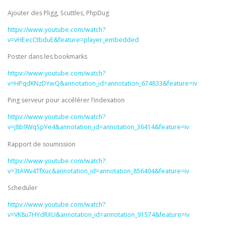
Ajouter des Pligg, Scuttles, PhpDug
httpv://www.youtube.com/watch?
v=vHEecCtbduE&feature=player_embedded
Poster dans les bookmarks
httpv://www.youtube.com/watch?
v=HPqdKNzDYwQ&annotation_id=annotation_674833&feature=iv
Ping serveur pour accélérer l’indexation
httpv://www.youtube.com/watch?
v=j8b9WqSpYe4&annotation_id=annotation_36414&feature=iv
Rapport de soumission
httpv://www.youtube.com/watch?
v=3tAWv4TfXuc&annotation_id=annotation_856404&feature=iv
Scheduler
httpv://www.youtube.com/watch?
v=VK8u7HYdRXU&annotation_id=annotation_91574&feature=iv