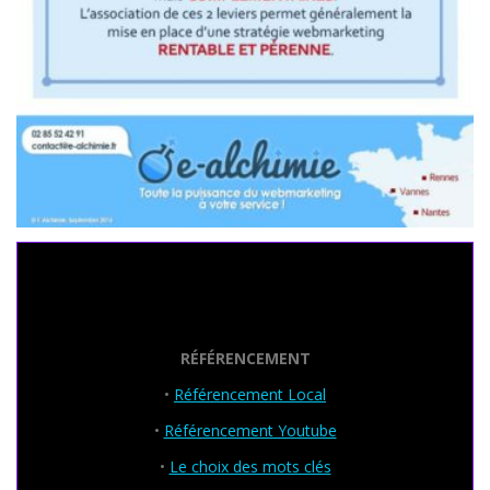
Seo Powa
RÉFÉRENCEMENT
•
Référencement Local
•
Référencement Youtube
•
Le choix des mots clés