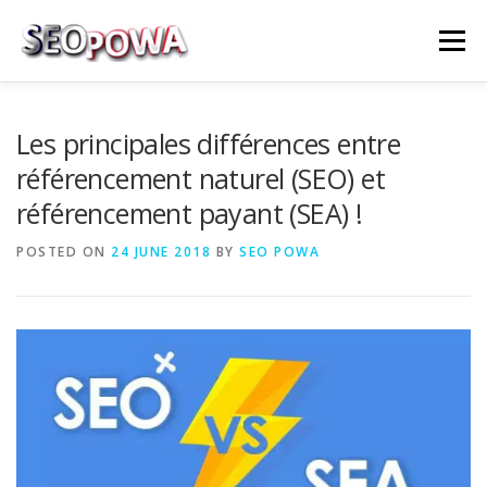
Skip to content
Menu
RÉFÉRENCEMENT
MARKETING
PLUS
Les principales différences entre
référencement naturel (SEO) et
référencement payant (SEA) !
MES SERVICES
CONTACTEZ MOI
POSTED ON
24 JUNE 2018
BY
SEO POWA