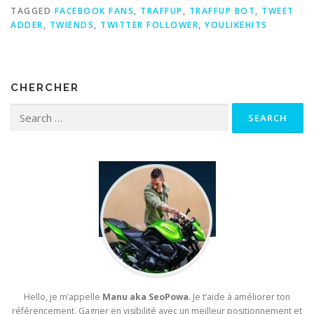
TAGGED
FACEBOOK FANS
,
TRAFFUP
,
TRAFFUP BOT
,
TWEET
ADDER
,
TWIENDS
,
TWITTER FOLLOWER
,
YOULIKEHITS
CHERCHER
Search for:
Hello, je m’appelle
Manu aka SeoPowa
. Je t’aide à améliorer ton
référencement. Gagner en visibilité avec un meilleur positionnement et