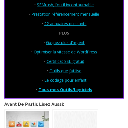
•
SEMrush, l’outil incontournable
•
Prestation référencement mensuelle
•
22 annuaires puissants
PLUS
•
Gagnez plus d’argent
•
Optimiser la vitesse de WordPress
•
Certificat SSL gratuit
•
Outils que j’utilise
•
Le codage pour enfant
•
Tous mes Outils/Logiciels
Avant De Partir, Lisez Aussi: