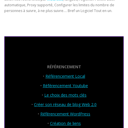
automatique, Proxy supporté, Configurer les limites du nombre de
personnes à suivre, à ne plus suivre…. Bref un Logiciel Tout en un.
Seo Powa
RÉFÉRENCEMENT
•
Référencement Local
•
Référencement Youtube
•
Le choix des mots clés
•
Créer son réseau de blog Web 2.0
•
Référencement WordPress
•
Création de liens