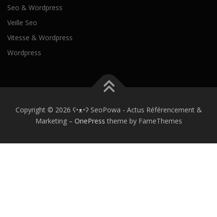
Seo & Wordpress
Veille Seo
Vitesse & Wordpress
Wordpress
Copyright © 2026 ʕ•ᴥ•ʔ SeoPowa - Actus Référencement &
Marketing
–
OnePress
theme by FameThemes