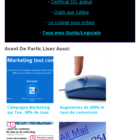
•
Certificat SSL gratuit
•
Outils que j’utilise
•
Le codage pour enfant
•
Tous mes Outils/Logiciels
Avant De Partir, Lisez Aussi:
Campagne Marketing
Augmentez de 200% le
qui Tue : 98% de taux
taux de conversion
de lecture