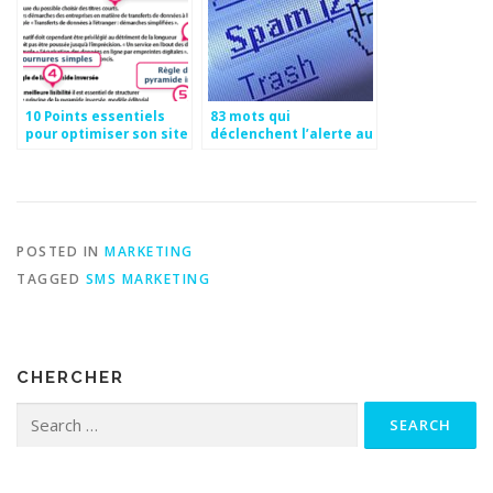
10 Points essentiels
83 mots qui
pour optimiser son site
déclenchent l’alerte au
web
spam et Top 10 des
mots à éviter
POSTED IN
MARKETING
TAGGED
SMS MARKETING
CHERCHER
Search for: