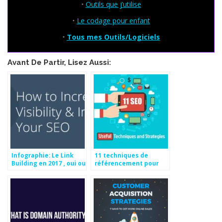
•
Outils que j’utilise
•
Le codage pour enfant
•
Tous mes Outils/Logiciels
Avant De Partir, Lisez Aussi:
Infographie: Le Link
11 techniques de
Building en 2017 , oui ou
référencement pour
non ?
classer votre site plus
haut dans Google