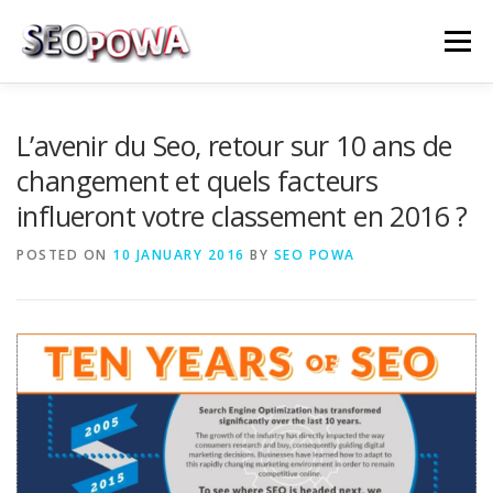
Skip to content
Menu
RÉFÉRENCEMENT
MARKETING
PLUS
L’avenir du Seo, retour sur 10 ans de
changement et quels facteurs
influeront votre classement en 2016 ?
MES SERVICES
CONTACTEZ MOI
POSTED ON
10 JANUARY 2016
BY
SEO POWA