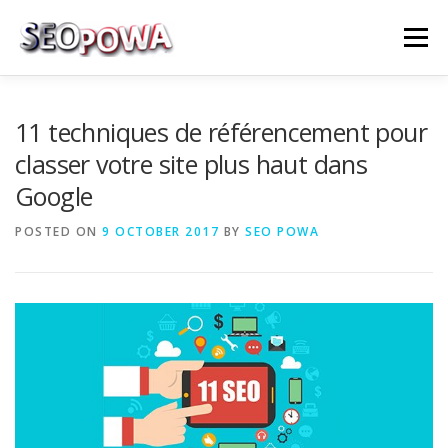
Skip to content
Menu
RÉFÉRENCEMENT
MARKETING
PLUS
11 techniques de référencement pour
classer votre site plus haut dans
Google
MES SERVICES
CONTACTEZ MOI
POSTED ON
9 OCTOBER 2017
BY
SEO POWA