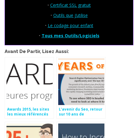
•
Certificat SSL gratuit
•
Outils que j’utilise
•
Le codage pour enfant
•
Tous mes Outils/Logiciels
Avant De Partir, Lisez Aussi:
Awards 2015, les sites
L’avenir du Seo, retour
les mieux référencés
sur 10 ans de
sur Google
changement et quels
facteurs influeront
votre classement en
2016 ?