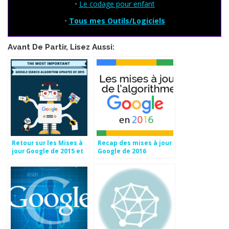
•
Le codage pour enfant
•
Tous mes Outils/Logiciels
Avant De Partir, Lisez Aussi:
Retour sur les Mises à
Recap des mises à jour
jour Google de 2015 et
Google de 2016
comment elles vont
[INFOGRAPHIE]
nous affecter en 2016