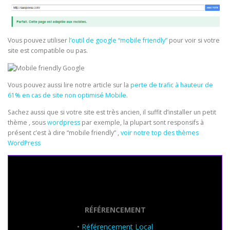
Vous pouvez utiliser
l’outil de google “mobile friendly”
pour voir si votre
site est compatible ou pas.
Vous pouvez aussi lire notre article sur la
perte de trafic à hauteur de
61% en cas de site non optimisé Mobile
.
Sachez aussi que si votre site est très ancien, il suffit d’installer un petit
thème , sous
wordpress
par exemple, la plupart sont responsifs à
présent c’est à dire “mobile friendly” ,
voir notre top des thèmes
WordPress
Seo Powa
RÉFÉRENCEMENT
•
Référencement Local