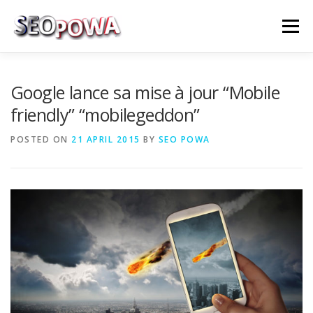
Skip to content
Menu
RÉFÉRENCEMENT
MARKETING
PLUS
Google lance sa mise à jour “Mobile
friendly” “mobilegeddon”
MES SERVICES
CONTACTEZ MOI
POSTED ON
21 APRIL 2015
BY
SEO POWA