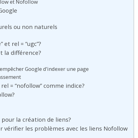
llow et Nofollow
 Google
urels ou non naturels
” et rel = “ugc”?
t la différence?
r empêcher Google d’indexer une page
lassement
t rel = “nofollow” comme indice?
ollow?
 pour la création de liens?
vérifier les problèmes avec les liens Nofollow