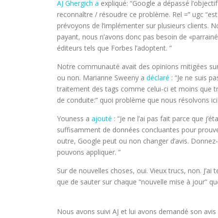
AJ Ghergich a
expliqué: “Google a dépassé l’objectif
reconnaître / résoudre ce problème. Rel =” ugc “est
prévoyons de l’implémenter sur plusieurs clients. 
payant, nous n’avons donc pas besoin de «parrainé
éditeurs tels que Forbes l’adoptent. ”
Notre communauté avait des opinions mitigées sur l’
ou non. Marianne Sweeny a
déclaré
: “Je ne suis p
traitement des tags comme celui-ci et moins que tra
de conduite:” quoi problème que nous résolvons ici
Youness a
ajouté
: “Je ne l’ai pas fait parce que j’é
suffisamment de données concluantes pour prouver
outre, Google peut ou non changer d’avis. Donnez-
pouvons appliquer. ”
Sur de nouvelles choses, oui. Vieux trucs, non. J’ai 
que de sauter sur chaque “nouvelle mise à jour” q
Nous avons suivi AJ et lui avons demandé son avis su