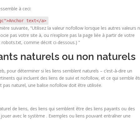
ressemble à ceci:
gc">Anchor text</a>
nière suivante, “Utilisez la valeur nofollow lorsque les autres valeurs 
cie pas votre site à, ou n’explore pas la page liée à partir de votre
ez robots.txt, comme décrit ci-dessous.) ”
ants naturels ou non naturels
b, pour déterminer si les liens semblent naturels – c’est-à-dire un
tinents qui incluent des liens de suivi et nofollow, et ce qui semble êt
 pas naturel, une balise nofollow doit être utilisée.
urel de liens, des liens qui semblent être des liens payants ou des
e jouer avec le système . Exemples ou liens pouvant entraîner une