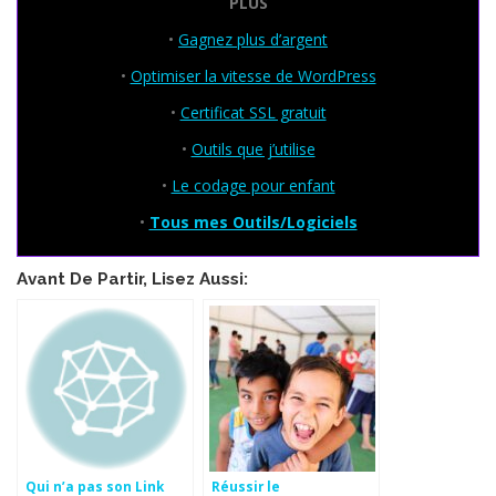
PLUS
•
Gagnez plus d’argent
•
Optimiser la vitesse de WordPress
•
Certificat SSL gratuit
•
Outils que j’utilise
•
Le codage pour enfant
•
Tous mes Outils/Logiciels
Avant De Partir, Lisez Aussi:
Qui n’a pas son Link
Réussir le