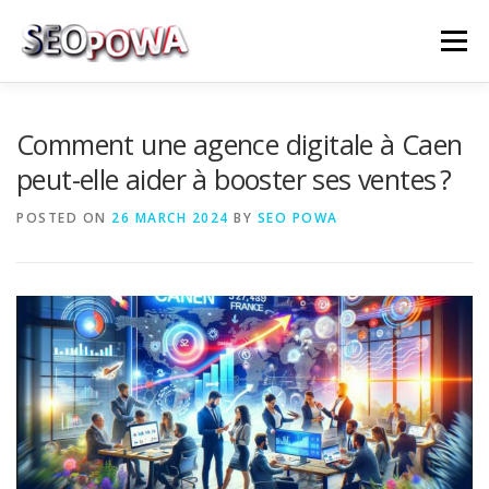
Skip to content
Menu
RÉFÉRENCEMENT
MARKETING
PLUS
Comment une agence digitale à Caen
peut-elle aider à booster ses ventes ?
MES SERVICES
CONTACTEZ MOI
POSTED ON
26 MARCH 2024
BY
SEO POWA