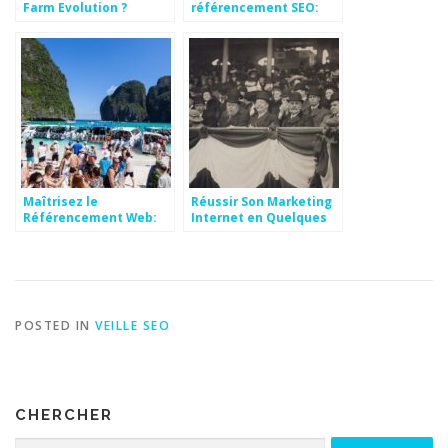
Farm Evolution ?
référencement SEO:
Trucs et astuces
Maîtrisez le
Réussir Son Marketing
Référencement Web:
Internet en Quelques
Le Guide Ultime
Astuces
POSTED IN
VEILLE SEO
CHERCHER
Search for: