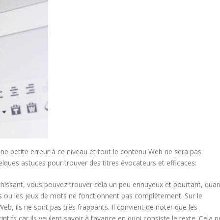
Une petite erreur à ce niveau et tout le contenu Web ne sera pas
quelques astuces pour trouver des titres évocateurs et efficaces:
chissant, vous pouvez trouver cela un peu ennuyeux et pourtant, qua
mots ou les jeux de mots ne fonctionnent pas complètement. Sur le
 Web, ils ne sont pas très frappants. Il convient de noter que les
ptifs car ils veulent savoir à l’avance en quoi consiste le texte. Cela n