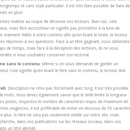
longtemps et sans style particulier. Il est très bien possible de faire de
riés en plus!
stez réaliste au risque de décevoir vos lecteurs. Bien sûr, cela
heur, mais être accrocheur ne signifie pas promettre à la lune de
e vraiment fidèle à votre contenu afin qu’en lisant le texte, le lecteur
les réponses à ses questions. Face à un titre gagnant, vous obtiendre
aps de temps, mais face à la déception des lecteurs, ils ne vous
interdite si vous souhaitez conserver son lectorat.
me sans le contenu
: Même si on vous demande de garder un
eul. Cela signifie qu’en lisant le titre sans le contenu, le lecteur doit
web
: Description ne rime pas forcément avec long. Il est très possible
 de mots. Vous devez également savoir que le Web limite la longueur
 vos pistes, respectez le nombre de caractères requis de maximum 60
êmes exigences, il est préférable de rester en dessous de 55 caractèr
 plus, le titre ne sera pas seulement visible sur votre site, mais
cherche, dans vos publications sur les réseaux sociaux, dans vos
pte un titre abrégé.