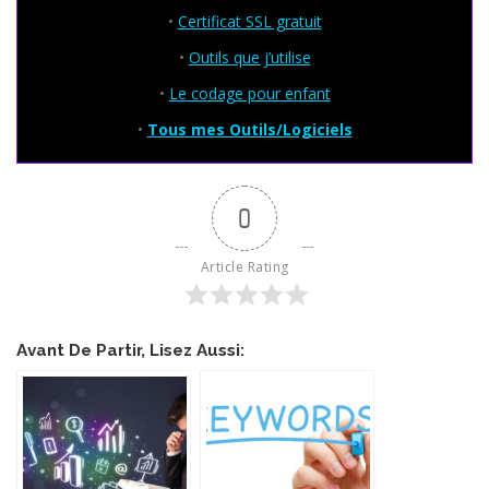
•
Certificat SSL gratuit
•
Outils que j’utilise
•
Le codage pour enfant
•
Tous mes Outils/Logiciels
0
Article Rating
Avant De Partir, Lisez Aussi: