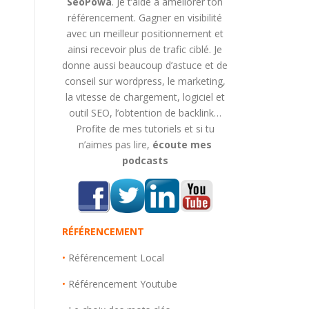
SeoPowa
. Je t’aide à améliorer ton
référencement. Gagner en visibilité
avec un meilleur positionnement et
ainsi recevoir plus de trafic ciblé. Je
donne aussi beaucoup d’astuce et de
conseil sur wordpress, le marketing,
la vitesse de chargement, logiciel et
outil SEO, l’obtention de backlink…
Profite de mes tutoriels et si tu
s
n’aimes pas lire,
écoute mes
podcasts
RÉFÉRENCEMENT
•
Référencement Local
•
Référencement Youtube