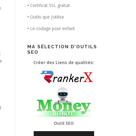
•
Certificat SSL gratuit
e
•
Outils que j’utilise
•
Le codage pour enfant
MA SÉLECTION D’OUTILS
SEO
t
de
Créer des Liens de qualités:
t
Outil SEO