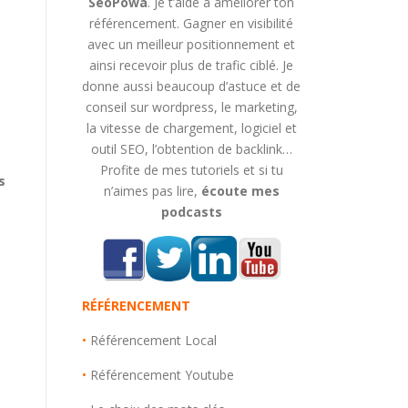
SeoPowa
. Je t’aide à améliorer ton
référencement. Gagner en visibilité
avec un meilleur positionnement et
ainsi recevoir plus de trafic ciblé. Je
donne aussi beaucoup d’astuce et de
conseil sur wordpress, le marketing,
la vitesse de chargement, logiciel et
outil SEO, l’obtention de backlink…
Profite de mes tutoriels et si tu
s
n’aimes pas lire,
écoute mes
podcasts
RÉFÉRENCEMENT
•
Référencement Local
•
Référencement Youtube