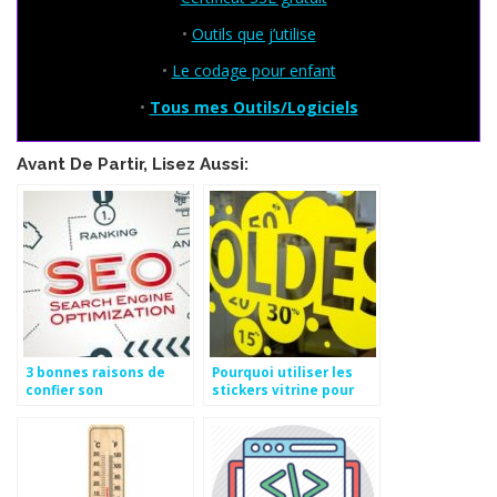
•
Outils que j’utilise
•
Le codage pour enfant
•
Tous mes Outils/Logiciels
Avant De Partir, Lisez Aussi:
3 bonnes raisons de
Pourquoi utiliser les
confier son
stickers vitrine pour
référencement à une
booster votre identité
agence spécialisée
visuelle