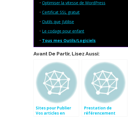
•
Optimiser la vitesse de WordPress
•
Certificat SSL gratuit
•
Outils que j’utilise
•
Le codage pour enfant
•
Tous mes Outils/Logiciels
Avant De Partir, Lisez Aussi:
Sites pour Publier
Prestation de
Vos articles en
référencement
Français