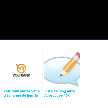
VoltRank plateforme
Liste de Blog Auto
d’échange de lien, la
Approuvée 10K
conclusion