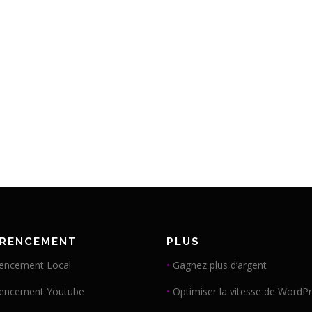
ÉRENCEMENT
PLUS
encement Local
•
Gagnez plus d’argent
rencement Youtube
•
Optimiser la vitesse de WordP