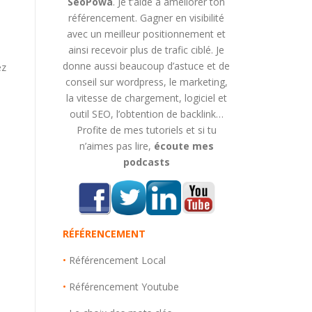
SeoPowa
. Je t’aide à améliorer ton
référencement. Gagner en visibilité
avec un meilleur positionnement et
ainsi recevoir plus de trafic ciblé. Je
donne aussi beaucoup d’astuce et de
ez
conseil sur wordpress, le marketing,
la vitesse de chargement, logiciel et
outil SEO, l’obtention de backlink…
Profite de mes tutoriels et si tu
n’aimes pas lire,
écoute mes
podcasts
RÉFÉRENCEMENT
•
Référencement Local
•
Référencement Youtube