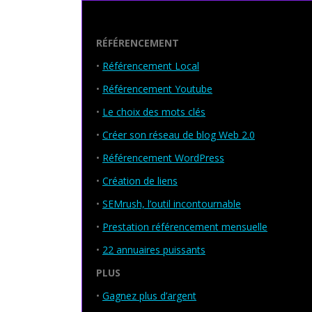
Seo Powa
RÉFÉRENCEMENT
•
Référencement Local
•
Référencement Youtube
•
Le choix des mots clés
•
Créer son réseau de blog Web 2.0
•
Référencement WordPress
•
Création de liens
•
SEMrush, l’outil incontournable
•
Prestation référencement mensuelle
•
22 annuaires puissants
PLUS
•
Gagnez plus d’argent