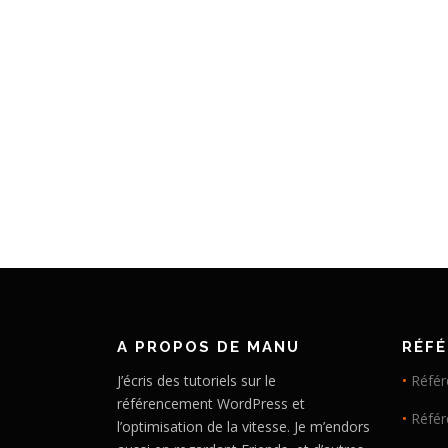
A PROPOS DE MANU
RÉF
J’écris des tutoriels sur le
•
Référ
référencement WordPress et
•
Réfé
l’optimisation de la vitesse. Je m’endors