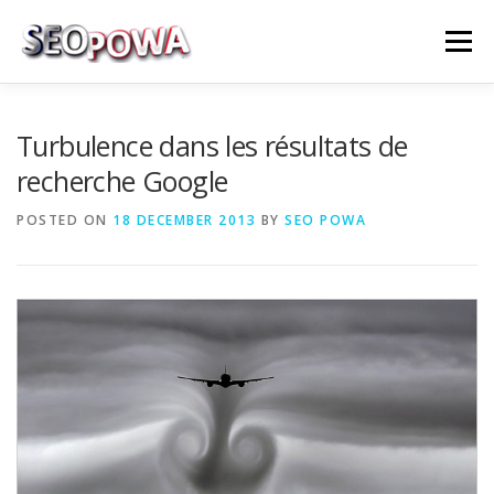
Skip to content
Menu
RÉFÉRENCEMENT
MARKETING
PLUS
Turbulence dans les résultats de
recherche Google
MES SERVICES
CONTACTEZ MOI
POSTED ON
18 DECEMBER 2013
BY
SEO POWA