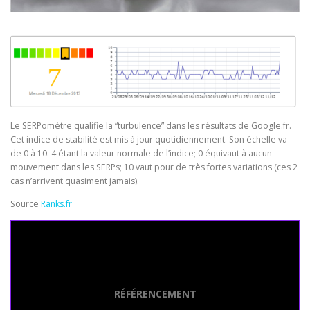
Le SERPomètre qualifie la “turbulence” dans les résultats de Google.fr.
Cet indice de stabilité est mis à jour quotidiennement. Son échelle va
de 0 à 10. 4 étant la valeur normale de l’indice; 0 équivaut à aucun
mouvement dans les SERPs; 10 vaut pour de très fortes variations (ces 2
cas n’arrivent quasiment jamais).
Source
Ranks.fr
Seo Powa
RÉFÉRENCEMENT