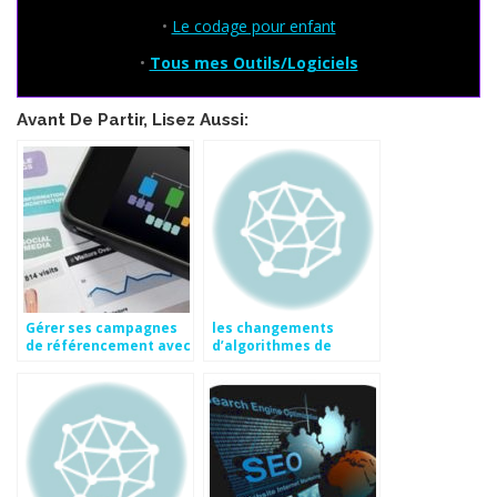
•
Le codage pour enfant
•
Tous mes Outils/Logiciels
Avant De Partir, Lisez Aussi:
Gérer ses campagnes
les changements
de référencement avec
d’algorithmes de
son mobile | Actus
google
Publika