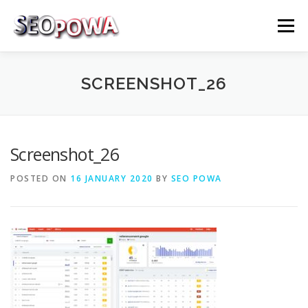
Skip to content
Menu
RÉFÉRENCEMENT
MARKETING
PLUS
SCREENSHOT_26
MES SERVICES
CONTACTEZ MOI
Screenshot_26
POSTED ON
16 JANUARY 2020
BY
SEO POWA