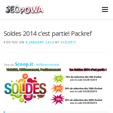
Skip to content
Menu
RÉFÉRENCEMENT
MARKETING
PLUS
Soldes 2014 c’est partie! Packref
POSTED ON
8 JANUARY 2014
BY
SCOOPIT
MES SERVICES
CONTACTEZ MOI
Scoop.it
See on
–
Référencement