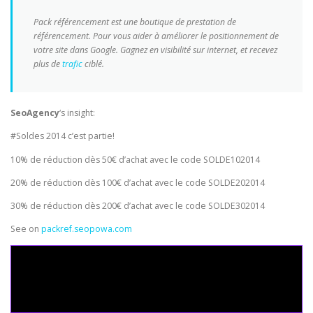
Pack référencement est une boutique de prestation de
référencement. Pour vous aider à améliorer le positionnement de
votre site dans Google. Gagnez en visibilité sur internet, et recevez
plus de
trafic
ciblé.
SeoAgency
‘s insight:
#Soldes 2014 c’est partie!
10% de réduction dès 50€ d’achat avec le code SOLDE102014
20% de réduction dès 100€ d’achat avec le code SOLDE202014
30% de réduction dès 200€ d’achat avec le code SOLDE302014
See on
packref.seopowa.com
scoopit