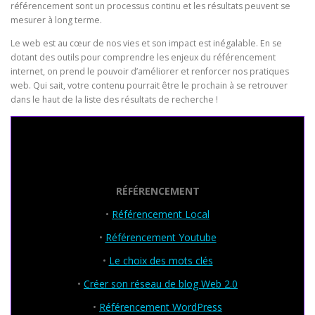
référencement sont un processus continu et les résultats peuvent se
mesurer à long terme.
Le web est au cœur de nos vies et son impact est inégalable. En se
dotant des outils pour comprendre les enjeux du référencement
internet, on prend le pouvoir d’améliorer et renforcer nos pratiques
web. Qui sait, votre contenu pourrait être le prochain à se retrouver
dans le haut de la liste des résultats de recherche !
Seo Powa
RÉFÉRENCEMENT
•
Référencement Local
•
Référencement Youtube
•
Le choix des mots clés
•
Créer son réseau de blog Web 2.0
•
Référencement WordPress