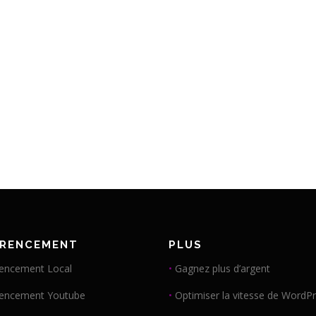
ÉRENCEMENT
PLUS
encement Local
•
Gagnez plus d’argent
rencement Youtube
•
Optimiser la vitesse de WordP