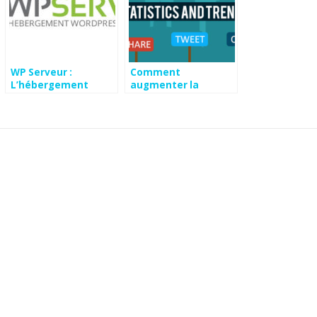
WP Serveur :
Comment
L’hébergement
augmenter la
spécial WordPress
participation de
votre communauté
sur les réseaux
sociaux ?