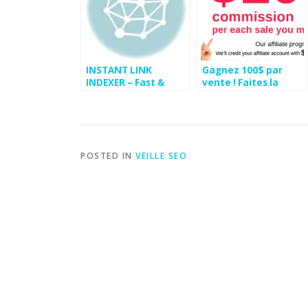
INSTANT LINK
Gagnez 100$ par
INDEXER – Fast &
vente ! Faites la
Cheap Backlink
promotion d’un des
Indexing Service
meilleurs Logiciel
SEO
POSTED IN
VEILLE SEO