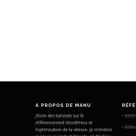
A PROPOS DE MANU
RÉF
J’écris des tutoriels sur le
•
Référ
référencement WordPress et
•
Réfé
l’optimisation de la vitesse. Je m’endors