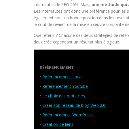
internautes, le SEO 26%. Mais,
une méthode qui a
Les internautes ont donc une préférence pour les si
également sont en bonne position dans les résultats
le coût de revient de la mise en œuvre conjointe 
Que retenir ? Chacune des deux stratégies de réf
deux crée cependant un résultat plus élogieux.
Seo Powa
RÉFÉRENCEMENT
•
Référencement Local
•
Référencement Youtube
•
Le choix des mots clés
•
Créer son réseau de blog Web 2.0
•
Référencement WordPress
•
Création de liens