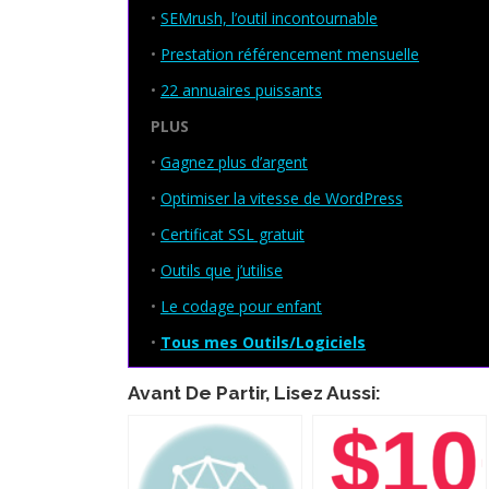
•
SEMrush, l’outil incontournable
•
Prestation référencement mensuelle
•
22 annuaires puissants
PLUS
•
Gagnez plus d’argent
•
Optimiser la vitesse de WordPress
•
Certificat SSL gratuit
•
Outils que j’utilise
•
Le codage pour enfant
•
Tous mes Outils/Logiciels
Avant De Partir, Lisez Aussi: