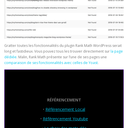
Gratter toutes les fonctionnalités du plugin Rank Math WordPress serait
long et fastidieux. Vous pouvez tous les trouver directement sur
la page
dédiée
. Malin, Rank Math présente sur l’une de ses pages une
comparaison de ses fonctionnalités avec celles de Yoast
.
Seo Powa
RÉFÉRENCEMENT
•
Référencement Local
•
Référencement Youtube