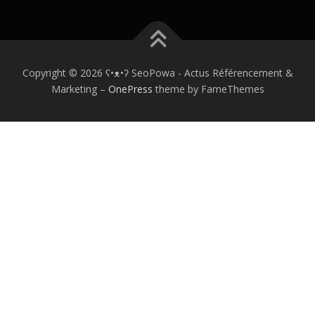
Copyright © 2026 ʕ•ᴥ•ʔ SeoPowa - Actus Référencement &
Marketing
–
OnePress
theme by FameThemes