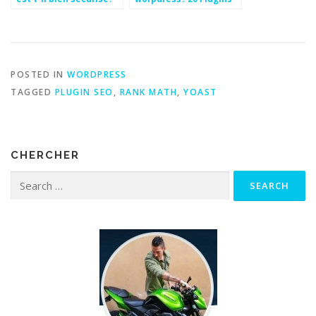
pour améliorer le
référencement et
l’engagement social
POSTED IN
WORDPRESS
TAGGED
PLUGIN SEO
,
RANK MATH
,
YOAST
CHERCHER
Search for: