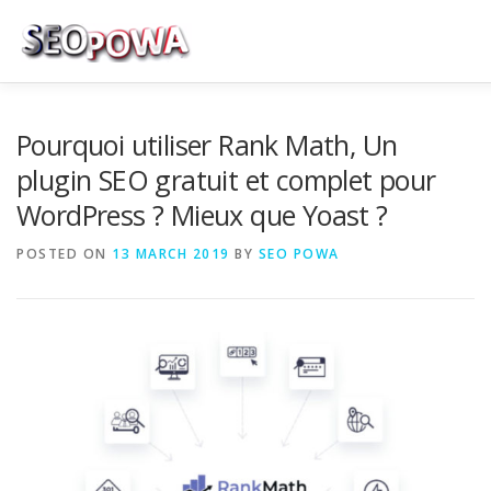
Skip to content
RÉFÉRENCEMENT
MARKETING
PLUS
Pourquoi utiliser Rank Math, Un
plugin SEO gratuit et complet pour
WordPress ? Mieux que Yoast ?
MES SERVICES
CONTACTEZ MOI
POSTED ON
13 MARCH 2019
BY
SEO POWA