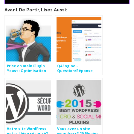
Avant De Partir, Lisez Aussi:
Prise en main Plugin
QAEngine –
Yoast : Optimisation
Question/Réponse,
immédiate de votre
Thème gratuit
SEO dans WordPress
WordPress
Votre site WordPress
Vous avez un site
est t-il bien sécurisé?
worpdress? 20 Plugins