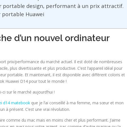
ortable design, performant à un prix attractif.
r portable Huawei
che d’un nouvel ordinateur
ort prix/performance du marché actuel. Il est doté de nombreuses
cile, plus divertissante et plus productive. C’est l’appareil idéal pour
eur portable. Et maintenant, il est disponible avec différent coloris et
book Huawei D14 pour tout le monde !
ci sur le marché aujourd’hui !
i d14 matebook
que je l’ai conseillé à ma femme, ma sœur et mon
 à présent. C’est une vrai révolution.
aire comme du mac mais en moins cher et plus performant. J’aime
 vous en avez pour votre argent, pas comme d’autre marque ou la