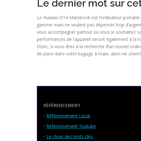
Le dernier mot sur ce
Le Huawei D14 Matebook est l’ordinateur portable i
gamme mais ne veulent pas dépenser trop d’argent.
vous accompagner partout où vous le souhaitez sans
performances de l’appareil seront également à la ha
Donc, si vous êtes à la recherche d’un nouvel ordina
de place dans votre bagage à main, alors ne cherc
Seo Powa
RÉFÉRENCEMENT
•
Référencement Local
•
Référencement Youtube
•
Le choix des mots clés