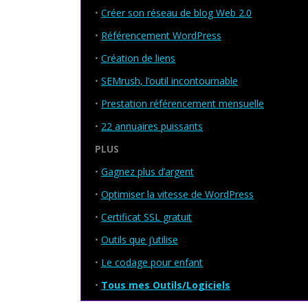
•
Créer son réseau de blog Web 2.0
•
Référencement WordPress
•
Création de liens
•
SEMrush, l’outil incontournable
•
Prestation référencement mensuelle
•
22 annuaires puissants
PLUS
•
Gagnez plus d’argent
•
Optimiser la vitesse de WordPress
•
Certificat SSL gratuit
•
Outils que j’utilise
•
Le codage pour enfant
•
Tous mes Outils/Logiciels