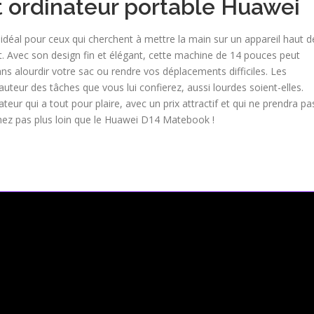
t ordinateur portable Huawei
déal pour ceux qui cherchent à mettre la main sur un appareil haut d
 Avec son design fin et élégant, cette machine de 14 pouces peut
 alourdir votre sac ou rendre vos déplacements difficiles. Les
uteur des tâches que vous lui confierez, aussi lourdes soient-elles.
teur qui a tout pour plaire, avec un prix attractif et qui ne prendra pa
hez pas plus loin que le Huawei D14 Matebook !