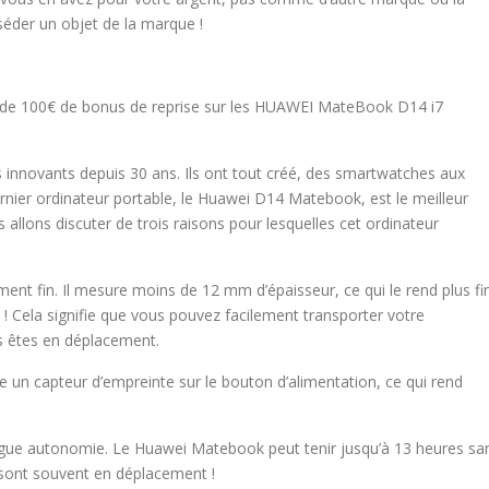
séder un objet de la marque !
ez de 100€ de bonus de reprise sur les HUAWEI MateBook D14 i7
s innovants depuis 30 ans. Ils ont tout créé, des smartwatches aux
ernier ordinateur portable, le Huawei D14 Matebook, est le meilleur
us allons discuter de trois raisons pour lesquelles cet ordinateur
ent fin. Il mesure moins de 12 mm d’épaisseur, ce qui le rend plus fi
! Cela signifie que vous pouvez facilement transporter votre
us êtes en déplacement.
n capteur d’empreinte sur le bouton d’alimentation, ce qui rend
ongue autonomie. Le Huawei Matebook peut tenir jusqu’à 13 heures sa
i sont souvent en déplacement !