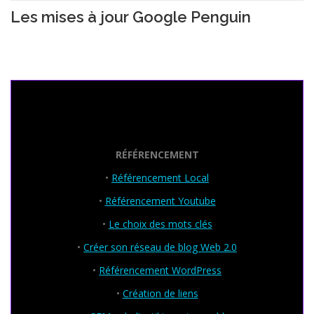
Les mises à jour Google Penguin
Seo Powa
RÉFÉRENCEMENT
•
Référencement Local
•
Référencement Youtube
•
Le choix des mots clés
•
Créer son réseau de blog Web 2.0
•
Référencement WordPress
•
Création de liens