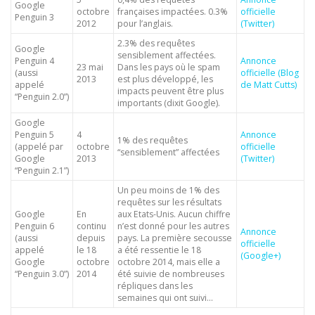
Google
octobre
françaises impactées. 0.3%
officielle
Penguin 3
2012
pour l’anglais.
(Twitter)
2.3% des requêtes
Google
sensiblement affectées.
Penguin 4
Annonce
23 mai
Dans les pays où le spam
(aussi
officielle (Blog
2013
est plus développé, les
appelé
de Matt Cutts)
impacts peuvent être plus
“Penguin 2.0”)
importants (dixit Google).
Google
Penguin 5
4
Annonce
1% des requêtes
(appelé par
octobre
officielle
“sensiblement” affectées
Google
2013
(Twitter)
“Penguin 2.1”)
Un peu moins de 1% des
requêtes sur les résultats
Google
En
aux Etats-Unis. Aucun chiffre
Penguin 6
continu
n’est donné pour les autres
Annonce
(aussi
depuis
pays. La première secousse
officielle
appelé
le 18
a été ressentie le 18
(Google+)
Google
octobre
octobre 2014, mais elle a
“Penguin 3.0”)
2014
été suivie de nombreuses
répliques dans les
semaines qui ont suivi…