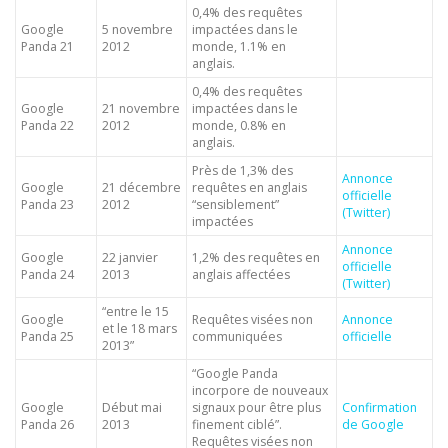
0,4% des requêtes
Google
5 novembre
impactées dans le
Panda 21
2012
monde, 1.1% en
anglais.
0,4% des requêtes
Google
21 novembre
impactées dans le
Panda 22
2012
monde, 0.8% en
anglais.
Près de 1,3% des
Annonce
Google
21 décembre
requêtes en anglais
officielle
Panda 23
2012
“sensiblement”
(Twitter)
impactées
Annonce
Google
22 janvier
1,2% des requêtes en
officielle
Panda 24
2013
anglais affectées
(Twitter)
“entre le 15
Google
Requêtes visées non
Annonce
et le 18 mars
Panda 25
communiquées
officielle
2013”
“Google Panda
incorpore de nouveaux
Google
Début mai
signaux pour être plus
Confirmation
Panda 26
2013
finement ciblé”.
de Google
Requêtes visées non