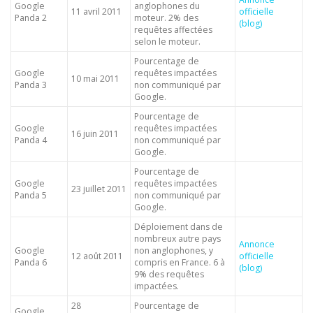
Google
anglophones du
11 avril 2011
officielle
Panda 2
moteur. 2% des
(blog)
requêtes affectées
selon le moteur.
Pourcentage de
Google
requêtes impactées
10 mai 2011
Panda 3
non communiqué par
Google.
Pourcentage de
Google
requêtes impactées
16 juin 2011
Panda 4
non communiqué par
Google.
Pourcentage de
Google
requêtes impactées
23 juillet 2011
Panda 5
non communiqué par
Google.
Déploiement dans de
nombreux autre pays
Annonce
Google
non anglophones, y
12 août 2011
officielle
Panda 6
compris en France. 6 à
(blog)
9% des requêtes
impactées.
28
Pourcentage de
Google