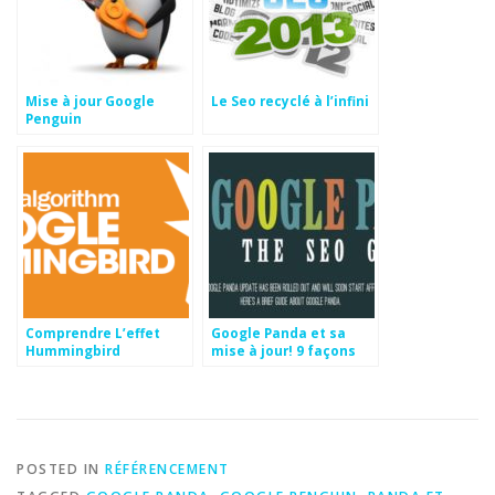
Mise à jour Google
Le Seo recyclé à l’infini
Penguin
Comprendre L’effet
Google Panda et sa
Hummingbird
mise à jour! 9 façons
d’éviter les
pénalisations
POSTED IN
RÉFÉRENCEMENT