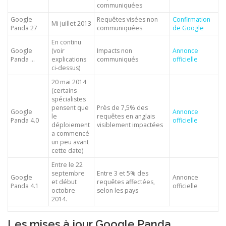
communiquées
Google
Requêtes visées non
Confirmation
Mi juillet 2013
Panda 27
communiquées
de Google
En continu
Google
(voir
Impacts non
Annonce
Panda …
explications
communiqués
officielle
ci-dessus)
20 mai 2014
(certains
spécialistes
pensent que
Près de 7,5% des
Google
Annonce
le
requêtes en anglais
Panda 4.0
officielle
déploiement
visiblement impactées
a commencé
un peu avant
cette date)
Entre le 22
septembre
Entre 3 et 5% des
Google
Annonce
et début
requêtes affectées,
Panda 4.1
officielle
octobre
selon les pays
2014.
Les mises à jour Google Panda