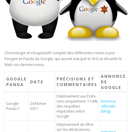
Chronologie et récapitulatif complet des différentes mises à jour
Penguin et Panda de Google, qui auront marqué le SEO et ébranlé le
Web ces derniers mois.
ANNONCE
GOOGLE
PRÉCISIONS ET
DATE
DE
PANDA
COMMENTAIRES
GOOGLE
Déploiement aux Etats-
Unis uniquement. 11,8%
Annonce
Google
24 février
des requêtes
officielle
Panda 1
2011
impactées selon
(blog)
Google.
Déploiement du filtre
sur les déclinaisons
Annonce