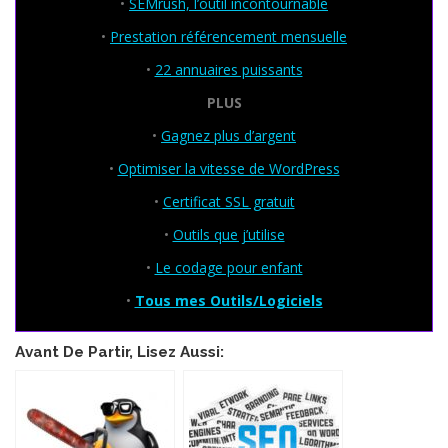
•
SEMrush, l’outil incontournable
•
Prestation référencement mensuelle
•
22 annuaires puissants
PLUS
•
Gagnez plus d’argent
•
Optimiser la vitesse de WordPress
•
Certificat SSL gratuit
•
Outils que j’utilise
•
Le codage pour enfant
•
Tous mes Outils/Logiciels
Avant De Partir, Lisez Aussi: