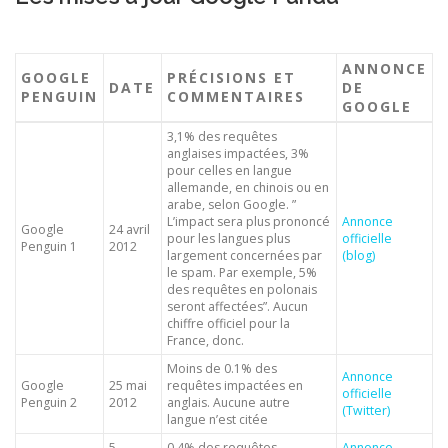
ANNONCE
GOOGLE
PRÉCISIONS ET
DATE
DE
PENGUIN
COMMENTAIRES
GOOGLE
3,1% des requêtes
anglaises impactées, 3%
pour celles en langue
allemande, en chinois ou en
arabe, selon Google. ”
L’impact sera plus prononcé
Annonce
Google
24 avril
pour les langues plus
officielle
Penguin 1
2012
largement concernées par
(blog)
le spam. Par exemple, 5%
des requêtes en polonais
seront affectées”. Aucun
chiffre officiel pour la
France, donc.
Moins de 0.1% des
Annonce
Google
25 mai
requêtes impactées en
officielle
Penguin 2
2012
anglais. Aucune autre
(Twitter)
langue n’est citée
5
0,4% des requêtes
Annonce