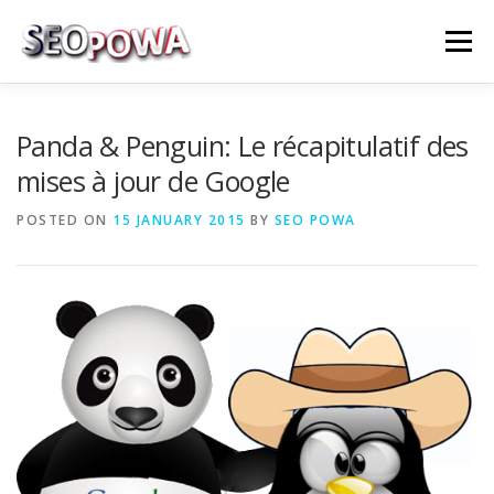
Skip to content
Menu
RÉFÉRENCEMENT
MARKETING
PLUS
Panda & Penguin: Le récapitulatif des
mises à jour de Google
MES SERVICES
CONTACTEZ MOI
POSTED ON
15 JANUARY 2015
BY
SEO POWA