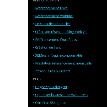
RÉFÉRENCEMENT
•
Référencement Local
•
Référencement Youtube
•
Le choix des mots clés
•
Créer son réseau de blog Web 2.0
•
Référencement WordPress
•
Création de liens
•
SEMrush, l’outil incontournable
•
Prestation référencement mensuelle
•
22 annuaires puissants
PLUS
•
Gagnez plus d’argent
•
Optimiser la vitesse de WordPress
•
Certificat SSL gratuit