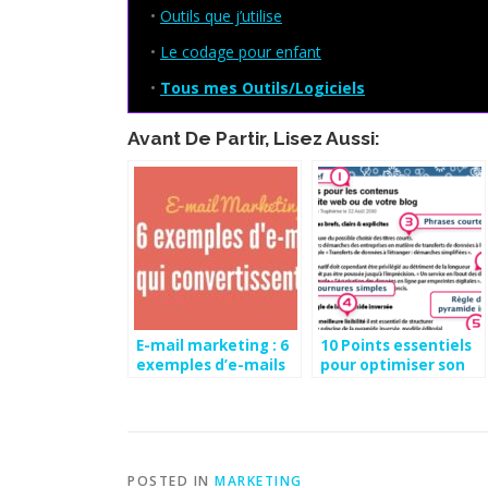
•
Outils que j’utilise
•
Le codage pour enfant
•
Tous mes Outils/Logiciels
Avant De Partir, Lisez Aussi:
E-mail marketing : 6
10 Points essentiels
exemples d’e-mails
pour optimiser son
qui convertissent
site web
POSTED IN
MARKETING