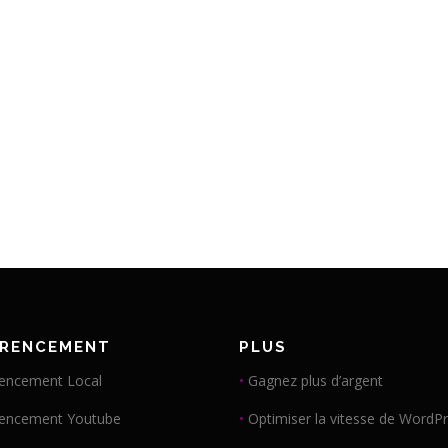
ÉRENCEMENT
PLUS
encement Local
•
Gagnez plus d’argent
rencement Youtube
•
Optimiser la vitesse de WordP