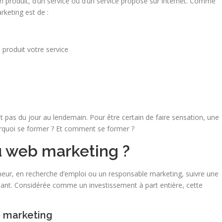
un produit, d’un service ou d’un service proposé sur internet. Comme
rketing est de :
e produit votre service
t pas du jour au lendemain. Pour être certain de faire sensation, une
urquoi se former ? Et comment se former ?
u web marketing ?
neur, en recherche d’emploi ou un responsable marketing, suivre une
sant. Considérée comme un investissement à part entière, cette
b marketing