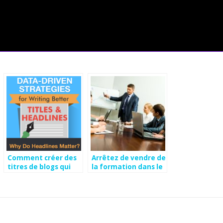
Comment créer des
Arrêtez de vendre de
titres de blogs qui
la formation dans le
augmentent le trafic
mauvais sens: 5
et convertissent les
idées pour vous aider
visiteurs
à vendre plus de
[Infographie]
cours