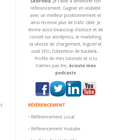
SeoPowa
. Je t’aide à améliorer ton
référencement. Gagner en visibilité
avec un meilleur positionnement et
ainsi recevoir plus de trafic ciblé. Je
donne aussi beaucoup d’astuce et de
conseil sur wordpress, le marketing,
la vitesse de chargement, logiciel et
outil SEO, l’obtention de backlink…
Profite de mes tutoriels et si tu
n’aimes pas lire,
écoute mes
podcasts
us
RÉFÉRENCEMENT
•
Référencement Local
•
Référencement Youtube