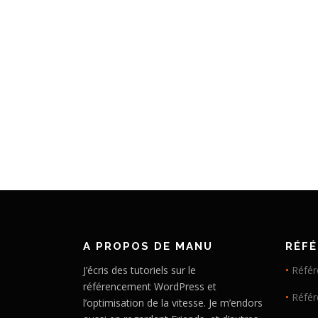
A PROPOS DE MANU
RÉF
J’écris des tutoriels sur le
•
Référ
référencement WordPress et
•
Réfé
l’optimisation de la vitesse. Je m’endors