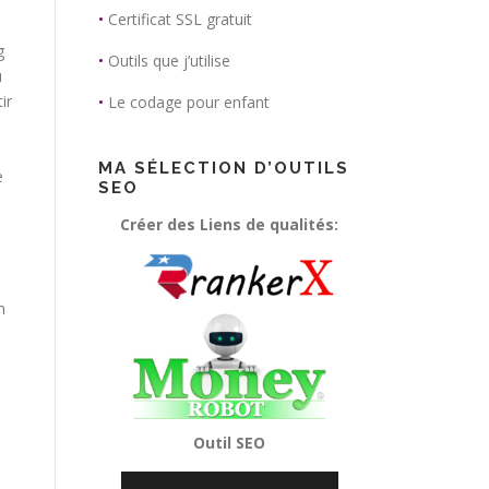
•
Certificat SSL gratuit
g
•
Outils que j’utilise
u
ir
•
Le codage pour enfant
MA SÉLECTION D’OUTILS
e
SEO
Créer des Liens de qualités:
n
Outil SEO