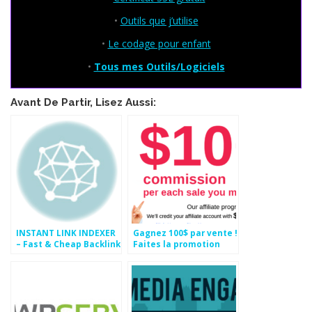
•
Outils que j’utilise
•
Le codage pour enfant
•
Tous mes Outils/Logiciels
Avant De Partir, Lisez Aussi:
INSTANT LINK INDEXER
Gagnez 100$ par vente !
– Fast & Cheap Backlink
Faites la promotion
Indexing Service
d’un des meilleurs
Logiciel SEO