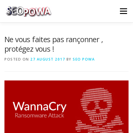
Skip to content
Menu
RÉFÉRENCEMENT
MARKETING
PLUS
Ne vous faites pas rançonner ,
protégez vous !
MES SERVICES
CONTACTEZ MOI
POSTED ON
27 AUGUST 2017
BY
SEO POWA