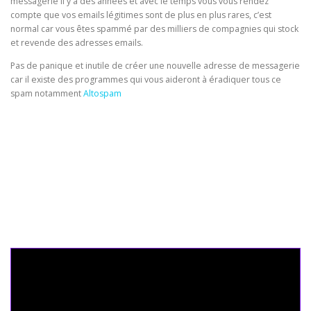
messagerie il y a des années et avec le temps vous vous rendez
compte que vos emails légitimes sont de plus en plus rares, c’est
normal car vous êtes spammé par des milliers de compagnies qui stock
et revende des adresses emails.
Pas de panique et inutile de créer une nouvelle adresse de messagerie
car il existe des programmes qui vous aideront à éradiquer tous ce
spam notamment
Altospam
Seo Powa