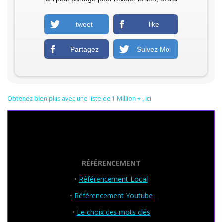
tweet
like
Partagez
Suivez Moi
Obtenez bien plus avec une liste de 1 Million + , ici
Seo Powa
RÉFÉRENCEMENT
•
Référencement Local
•
Référencement Youtube
•
Le choix des mots clés