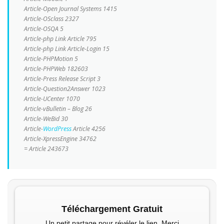
Article-Open Journal Systems 1415
Article-OSclass 2327
Article-OSQA 5
Article-php Link Article 795
Article-php Link Article-Login 15
Article-PHPMotion 5
Article-PHPWeb 182603
Article-Press Release Script 3
Article-Question2Answer 1023
Article-UCenter 1070
Article-vBulletin – Blog 26
Article-WeBid 30
Article-
WordPress
Article 4256
Article-XpressEngine 34762
= Article 243673
Téléchargement Gratuit
Un petit partage pour révéler le lien, Merci