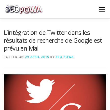
Skip to content
Menu
RÉFÉRENCEMENT
MARKETING
PLUS
L’intégration de Twitter dans les
résultats de recherche de Google est
prévu en Mai
MES SERVICES
CONTACTEZ MOI
POSTED ON
29 APRIL 2015
BY
SEO POWA