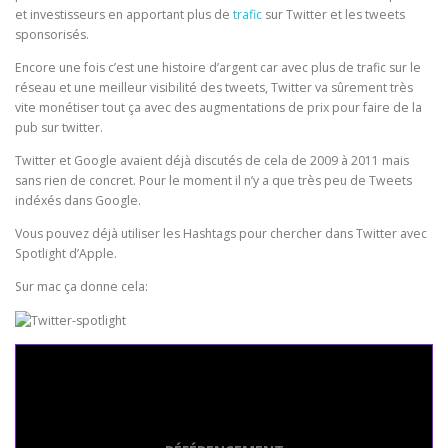
et investisseurs en apportant plus de
trafic
sur Twitter et les tweets
sponsorisés.
Encore une fois c’est une histoire d’argent car avec plus de trafic sur le
réseau et une meilleur visibilité des tweets, Twitter va sûrement très
vite monétiser tout ça avec des augmentations de prix pour faire de la
pub sur twitter.
Twitter et Google avaient déjà discutés de cela de 2009 à 2011 mais
sans rien de concret. Pour le moment il n’y a que très peu de Tweets
indéxés dans Google.
Vous pouvez déjà utiliser les Hashtags pour chercher dans Twitter avec
Spotlight d’Apple.
Sur mac ça donne cela:
Seo Powa