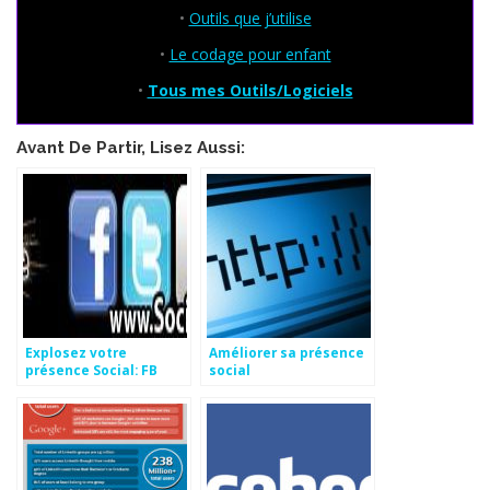
•
Outils que j’utilise
•
Le codage pour enfant
•
Tous mes Outils/Logiciels
Avant De Partir, Lisez Aussi:
Explosez votre
Améliorer sa présence
présence Social: FB
social
Fans, Tw followers, G+1,
YT vues…. Gratuit