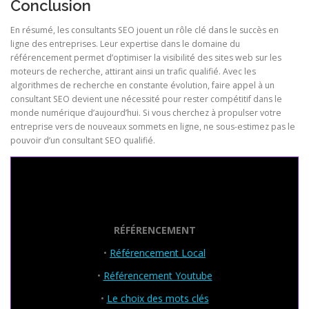
Conclusion
En résumé, les consultants SEO jouent un rôle clé dans le succès en
ligne des entreprises. Leur expertise dans le domaine du
référencement permet d’optimiser la visibilité des sites web sur les
moteurs de recherche, attirant ainsi un trafic qualifié. Avec les
algorithmes de recherche en constante évolution, faire appel à un
consultant SEO devient une nécessité pour rester compétitif dans le
monde numérique d’aujourd’hui. Si vous cherchez à propulser votre
entreprise vers de nouveaux sommets en ligne, ne sous-estimez pas le
pouvoir d’un consultant SEO qualifié.
Seo Powa
RÉFÉRENCEMENT
•
Référencement Local
•
Référencement Youtube
•
Le choix des mots clés