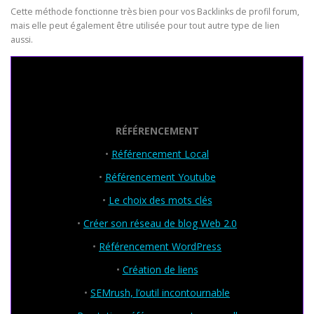
Cette méthode fonctionne très bien pour vos Backlinks de profil forum,
mais elle peut également être utilisée pour tout autre type de lien
aussi.
Seo Powa
RÉFÉRENCEMENT
•
Référencement Local
•
Référencement Youtube
•
Le choix des mots clés
•
Créer son réseau de blog Web 2.0
•
Référencement WordPress
•
Création de liens
•
SEMrush, l’outil incontournable