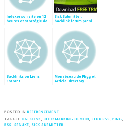
Indexer son site en 12
Sick Submitter,
heures et stratégie de
backlink forum profil
linking
Backlinks ou Liens
Mon réseau de Pligg et
Entrant
Article Directory
POSTED IN
RÉFÉRENCEMENT
TAGGED
BACKLINK
,
BOOKMARKING DEMON
,
FLUX RSS
,
PING
,
RSS
,
SENUKE
,
SICK SUBMITTER