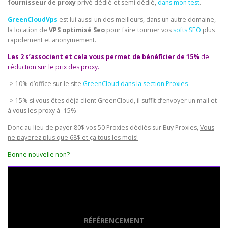
fournisseur de proxy
privé dédié et semi dédié,
dans mon test
.
GreenCloudVps
est lui aussi un des meilleurs, dans un autre domaine,
la location de
VPS optimisé Seo
pour faire tourner vos
softs SEO
plus
rapidement et anonymement.
Les 2 s’associent et cela vous permet de bénéficier de 15%
de
réduction sur le prix des proxy.
-> 10% d’office sur le site
GreenCloud dans la section Proxies
-> 15% si vous êtes déjà client GreenCloud, il suffit d’envoyer un mail et
à vous les proxy à -15%
Donc au lieu de payer 80$ vos 50 Proxies dédiés sur Buy Proxies,
Vous
ne payerez plus que 68$ et ça tous les mois!
Bonne nouvelle non?
Seo Powa
RÉFÉRENCEMENT