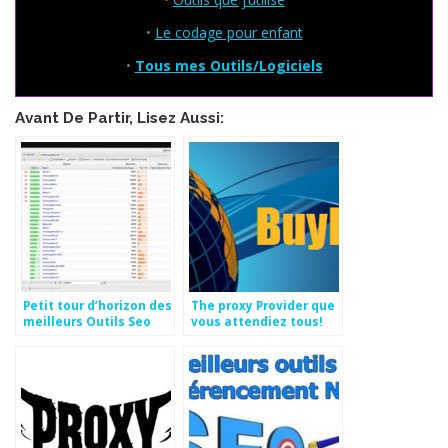
•
Le codage pour enfant
•
Tous mes Outils/Logiciels
Avant De Partir, Lisez Aussi:
Petit tour d’horizon des
The proxy Provider que
meilleurs Outils Seo
vous attendiez tous!
Février 2015