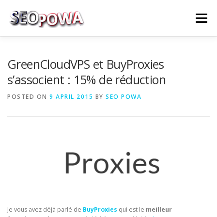
Skip to content
Menu
RÉFÉRENCEMENT
MARKETING
PLUS
GreenCloudVPS et BuyProxies
s’associent : 15% de réduction
MES SERVICES
CONTACTEZ MOI
POSTED ON
9 APRIL 2015
BY
SEO POWA
Je vous avez déjà parlé de
BuyProxies
qui est le
meilleur