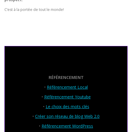
C’est à la portée de tout le monde!
Seo Powa
RÉFÉRENCEMENT
•
Référencement Local
•
Référencement Youtube
•
Le choix des mots clés
•
Créer son réseau de blog Web 2.0
•
Référencement WordPress