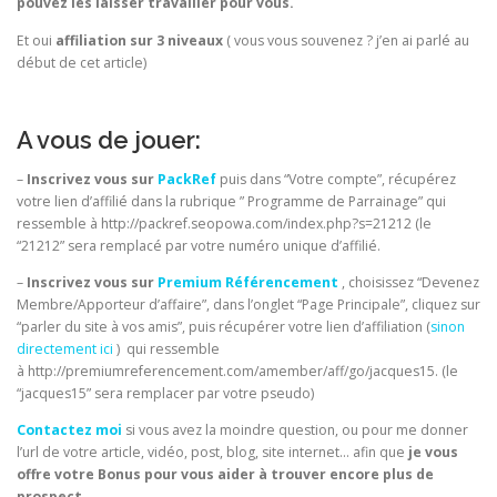
pouvez les laisser travailler pour vous.
Et oui
affiliation sur 3 niveaux
( vous vous souvenez ? j’en ai parlé au
début de cet article)
A vous de jouer:
–
Inscrivez vous sur
PackRef
puis dans “Votre compte”, récupérez
votre lien d’affilié dans la rubrique ” Programme de Parrainage” qui
ressemble à http://packref.seopowa.com/index.php?s=21212 (le
“21212” sera remplacé par votre numéro unique d’affilié.
–
Inscrivez vous sur
Premium Référencement
, choisissez “Devenez
Membre/Apporteur d’affaire”, dans l’onglet “Page Principale”, cliquez sur
“parler du site à vos amis”, puis récupérer votre lien d’affiliation (
sinon
directement ici
) qui ressemble
à http://premiumreferencement.com/amember/aff/go/jacques15. (le
“jacques15” sera remplacer par votre pseudo)
Contactez moi
si vous avez la moindre question, ou pour me donner
l’url de votre article, vidéo, post, blog, site internet… afin que
je vous
offre votre Bonus pour vous aider à trouver encore plus de
prospect.