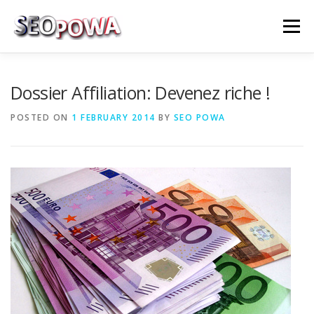
Skip to content
Menu
RÉFÉRENCEMENT
MARKETING
PLUS
Dossier Affiliation: Devenez riche !
POSTED ON
1 FEBRUARY 2014
BY
SEO POWA
MES SERVICES
CONTACTEZ MOI