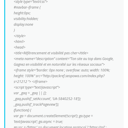
<style type=”text/css”>
#navbar-iframe {
height:0px;
visibility:hidden;
display:none
}
</style>
<html>
<head>
<title>Référencement et visibilité pas cher</title>
<meta name=”description” content=”Ton site au top dans Google,
Gagnez en visibilité et en notoriété sur les réseaux sociaux”>
<iframe style=”border: 0px none ; overflow: auto; width: 100%;
height: 100%” src=”http://packref.seopowa.com/index.php?
s=21212 “> </iframe>
<script type=”text/javascript”>
var _gaq = _gaq || [];
_gaq.push([‘_setAccount’, ‘UA-5840252-18’]);
_gaq.push([‘_trackPageview’]);
(function() {
var ga = document.createElement(‘script’); ga.type =
‘text/javascript’; ga.async = true;
ga.src = (‘https:’ == document.location.protocol ? ‘https://ssl’ :