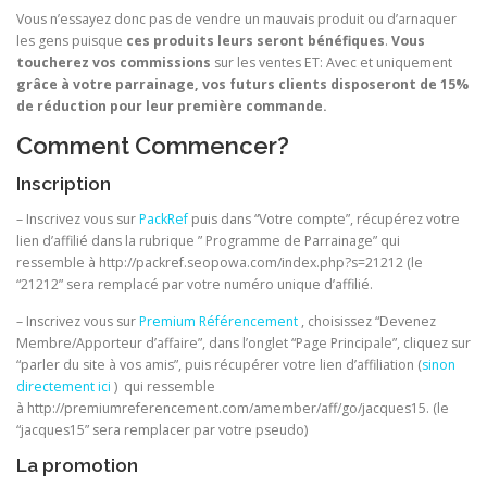
Vous n’essayez donc pas de vendre un mauvais produit ou d’arnaquer
les gens puisque
ces produits leurs seront bénéfiques
.
Vous
toucherez vos commissions
sur les ventes ET: Avec et uniquement
grâce à votre parrainage, vos futurs clients disposeront de 15%
de réduction pour leur première commande.
Comment Commencer?
Inscription
– Inscrivez vous sur
PackRef
puis dans “Votre compte”, récupérez votre
lien d’affilié dans la rubrique ” Programme de Parrainage” qui
ressemble à http://packref.seopowa.com/index.php?s=21212 (le
“21212” sera remplacé par votre numéro unique d’affilié.
– Inscrivez vous sur
Premium Référencement
, choisissez “Devenez
Membre/Apporteur d’affaire”, dans l’onglet “Page Principale”, cliquez sur
“parler du site à vos amis”, puis récupérer votre lien d’affiliation (
sinon
directement ici
) qui ressemble
à http://premiumreferencement.com/amember/aff/go/jacques15. (le
“jacques15” sera remplacer par votre pseudo)
La promotion