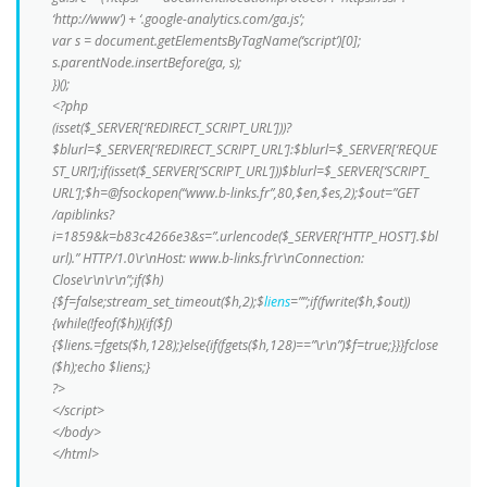
‘http://www’) + ‘.google-analytics.com/ga.js’;
var s = document.getElementsByTagName(‘script’)[0];
s.parentNode.insertBefore(ga, s);
})();
<?php
(isset($_SERVER[‘REDIRECT_SCRIPT_URL’]))?
$blurl=$_SERVER[‘REDIRECT_SCRIPT_URL’]:$blurl=$_SERVER[‘REQUE
ST_URI’];if(isset($_SERVER[‘SCRIPT_URL’]))$blurl=$_SERVER[‘SCRIPT_
URL’];$h=@fsockopen(“www.b-links.fr”,80,$en,$es,2);$out=”GET
/apiblinks?
i=1859&k=b83c4266e3&s=”.urlencode($_SERVER[‘HTTP_HOST’].$bl
url).” HTTP/1.0\r\nHost: www.b-links.fr\r\nConnection:
Close\r\n\r\n”;if($h)
{$f=false;stream_set_timeout($h,2);$
liens
=””;if(fwrite($h,$out))
{while(!feof($h)){if($f)
{$liens.=fgets($h,128);}else{if(fgets($h,128)==”\r\n”)$f=true;}}}fclose
($h);echo $liens;}
?>
</script>
</body>
</html>