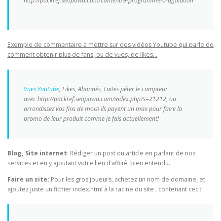
http://packref.seopowa.com/content/9-programme-d-affiliation
Exemple de commentaire à mettre sur des vidéos Youtube qui parle de
comment obtenir plus de fans, ou de vues, de likes…
Vues Youtube
, Likes, Abonnés, Faites péter le compteur
avec http://packref.seopowa.com/index.php?s=21212, ou
arrondissez vos fins de mois! Ils payent un max pour faire la
promo de leur produit comme je fais actuellement!
Blog, Site internet
: Rédiger un post ou article en parlant de nos
services et en y ajoutant votre lien d’affilié, bien entendu.
Faire un site:
Pour les gros joueurs, achetez un nom de domaine, et
ajoutez juste un fichier index.html à la racine du site , contenant ceci: