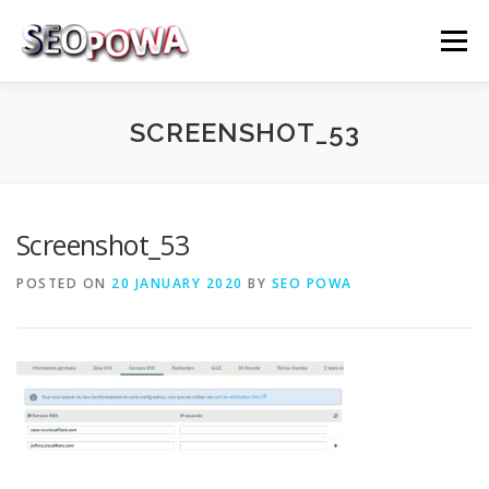
Skip to content
Menu
RÉFÉRENCEMENT
MARKETING
PLUS
SCREENSHOT_53
MES SERVICES
CONTACTEZ MOI
Screenshot_53
POSTED ON
20 JANUARY 2020
BY
SEO POWA