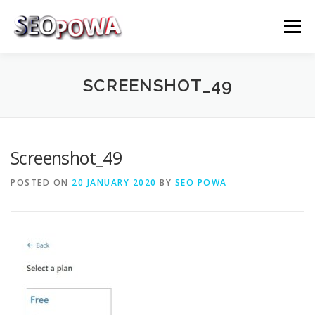
Skip to content
Menu
RÉFÉRENCEMENT
MARKETING
PLUS
SCREENSHOT_49
MES SERVICES
CONTACTEZ MOI
Screenshot_49
POSTED ON
20 JANUARY 2020
BY
SEO POWA